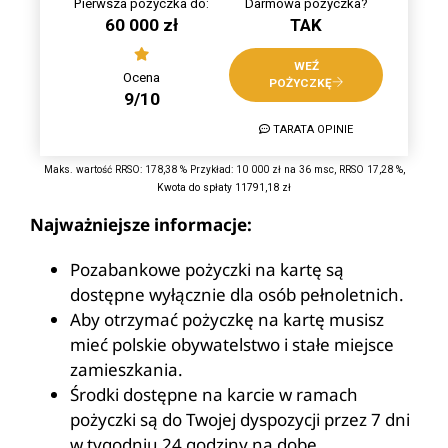
Pierwsza pożyczka do:
Darmowa pożyczka?
60 000 zł
TAK
WEŹ
Ocena
POŻYCZKĘ
9/10
TARATA OPINIE
Maks. wartość RRSO: 178,38 % Przykład: 10 000 zł na 36 msc, RRSO 17,28 %,
Kwota do spłaty 11791,18 zł
Najważniejsze informacje:
Pozabankowe pożyczki na kartę są
dostępne wyłącznie dla osób pełnoletnich.
Aby otrzymać pożyczkę na kartę musisz
mieć polskie obywatelstwo i stałe miejsce
zamieszkania.
Środki dostępne na karcie w ramach
pożyczki są do Twojej dyspozycji przez 7 dni
w tygodniu 24 godziny na dobę.