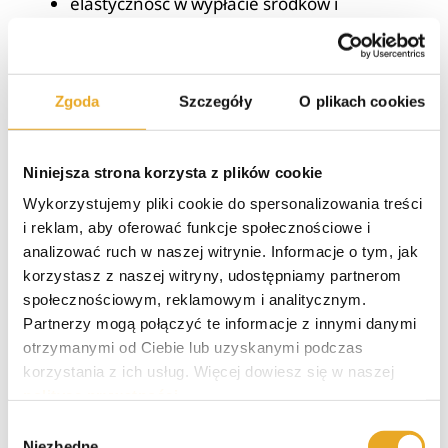
elastyczność w wypłacie środków i
płatnościach w ramach limitu,
maksymalny poziom bezpieczeństwa.
Gdzie szukać najlepszych
Zgoda
Szczegóły
O plikach cookies
ofert chwilówek na kartę?
Niniejsza strona korzysta z plików cookie
Wykorzystujemy pliki cookie do spersonalizowania treści
Chcesz znaleźć jak najlepsze oferty
i reklam, aby oferować funkcje społecznościowe i
finansowania w postaci chwilówek na kartę?
analizować ruch w naszej witrynie. Informacje o tym, jak
Znajdziesz je przede wszystkim bezpośrednio na
korzystasz z naszej witryny, udostępniamy partnerom
stronach internetowych firm pożyczkowych lub
społecznościowym, reklamowym i analitycznym.
poprzez wyszukiwarki online ofert finansowania
Partnerzy mogą połączyć te informacje z innymi danymi
pozabankowego. Możesz też udać się do
otrzymanymi od Ciebie lub uzyskanymi podczas
stacjonarnego biura eksperta kredytowego i
korzystania z ich usług. Więcej dowiesz się w naszej
poprosić o przedstawienie i omówienie ofert
polityce prywatności
.
pożyczek na kartę. Wbrew pozorom
Wybór
poszukiwanie najlepszej formy finansowania
Niezbędne