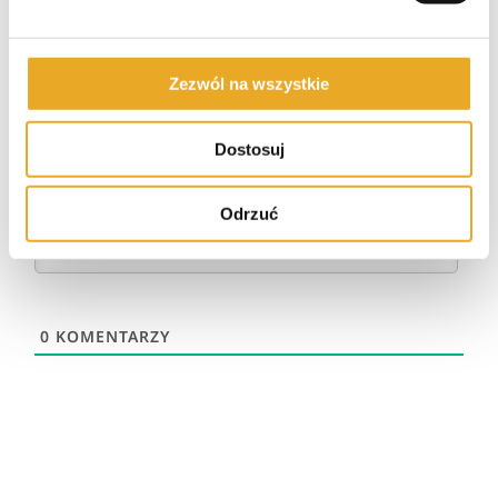
Napisz komentarz
Zezwól na wszystkie
Napisz komentarz
Dostosuj
Subskrybuj
Login
Odrzuć
0
KOMENTARZY