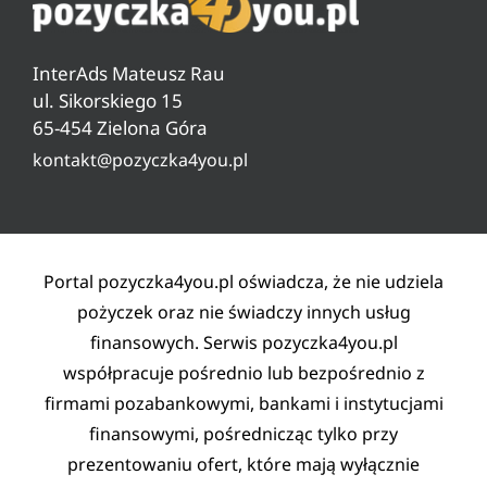
Ranking pożyczek od 18 lat
Czyszczenie BIG, KRD, ERIF
Pytania i odpowiedzi
Ranking pożyczek pozabankowych
Warunki pożyczki
InterAds Mateusz Rau
Ryzyko w pożyczaniu
ul. Sikorskiego 15
65-454 Zielona Góra
Lista partnerów
kontakt@pozyczka4you.pl
Polityka prywatności
Regulamin
Kontakt
Portal pozyczka4you.pl oświadcza, że nie udziela
pożyczek oraz nie świadczy innych usług
finansowych. Serwis pozyczka4you.pl
współpracuje pośrednio lub bezpośrednio z
firmami pozabankowymi, bankami i instytucjami
finansowymi, pośrednicząc tylko przy
prezentowaniu ofert, które mają wyłącznie