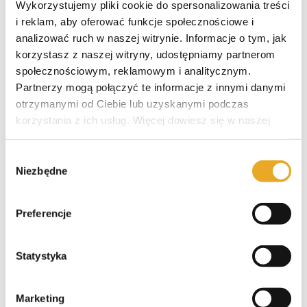
Wykorzystujemy pliki cookie do spersonalizowania treści
Jakub Gurba
i reklam, aby oferować funkcje społecznościowe i
Redaktor
analizować ruch w naszej witrynie. Informacje o tym, jak
korzystasz z naszej witryny, udostępniamy partnerom
społecznościowym, reklamowym i analitycznym.
Partnerzy mogą połączyć te informacje z innymi danymi
otrzymanymi od Ciebie lub uzyskanymi podczas
Wszystkie publikacje
korzystania z ich usług. Więcej dowiesz się w naszej
polityce prywatności
.
Wybór
Skończyłem WSB we Wrocławiu na kierunku
Niezbędne
zgody
zarządzanie. Wykształcenie techniczno-
informatyczne. Początkowo pracowałem jako
grafik komputerowy, a od kilku lat
Preferencje
copywriter ze specjalizacją w finansach oraz
IT. Po godzinach motocyklista i miłośnik
kraftowego piwa.
Statystyka
LinkedI
Marketing