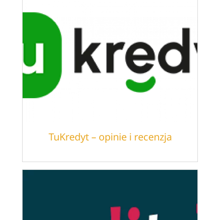
TuKredyt – opinie i recenzja