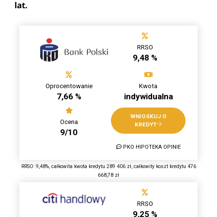
lat.
RRSO
9,48 %
Oprocentowanie
Kwota
7,66 %
indywidualna
WNIOSKUJ O
Ocena
KREDYT
9/10
PKO HIPOTEKA OPINIE
RRSO: 9,48%, całkowita kwota kredytu 289 406 zł, całkowity koszt kredytu 476
668,78 zł
RRSO
9,25 %