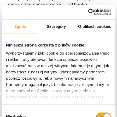
mogą otrzymać w propozycji od banku.
Zdolność kredytowa dla
Zgoda
Szczegóły
O plikach cookies
singli
Niniejsza strona korzysta z plików cookie
Nie oznacza to jednak, że kredyt hipoteczny dla
młodych nie jest dostępny dla singli. Nawet jeśli
Wykorzystujemy pliki cookie do spersonalizowania treści
niedawno weszliśmy na rynek pracy, ale mamy
i reklam, aby oferować funkcje społecznościowe i
stałe zatrudnienie, np. umowę o pracę na czas
analizować ruch w naszej witrynie. Informacje o tym, jak
nieokreślony, nie musimy obawiać się
korzystasz z naszej witryny, udostępniamy partnerom
odrzucenia wniosku. Liczą się przede wszystkim
społecznościowym, reklamowym i analitycznym.
Partnerzy mogą połączyć te informacje z innymi danymi
płynność finansowa i wysokość zarobków. Jeśli
otrzymanymi od Ciebie lub uzyskanymi podczas
chodzi o kwestię dochodów, muszą one
korzystania z ich usług. Więcej dowiesz się w naszej
umożliwiać dogodną spłatę miesięcznej raty, co
polityce prywatności
.
oblicza się po odjęciu comiesięcznych kosztów na
utrzymanie. Ważny jest również wkład własny,
Wybór
Niezbędne