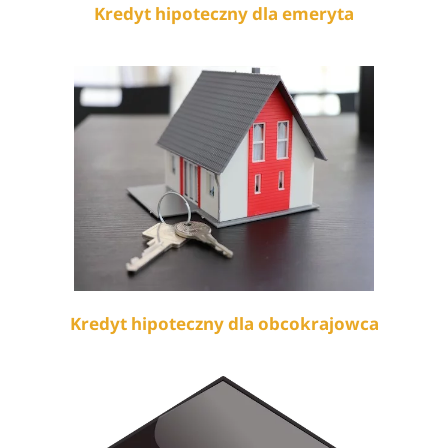
Kredyt hipoteczny dla emeryta
Kredyt hipoteczny dla obcokrajowca