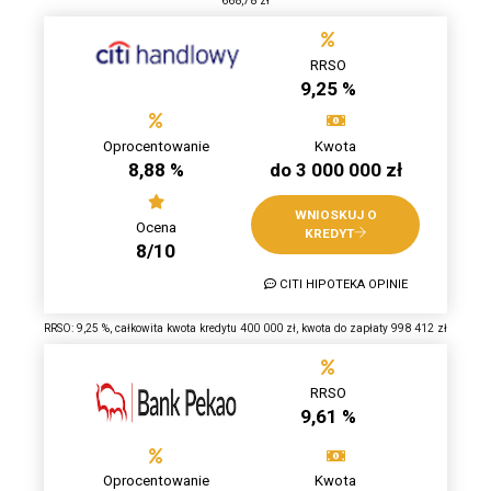
668,78 zł
RRSO
9,25 %
Oprocentowanie
Kwota
8,88 %
do 3 000 000 zł
WNIOSKUJ O
Ocena
KREDYT
8/10
CITI HIPOTEKA OPINIE
RRSO: 9,25 %, całkowita kwota kredytu 400 000 zł, kwota do zapłaty 998 412 zł
RRSO
9,61 %
Oprocentowanie
Kwota