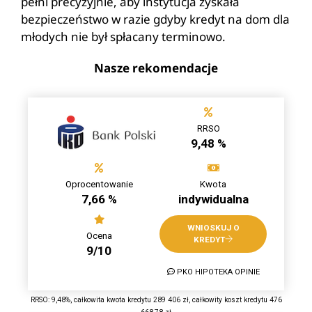
pełni precyzyjnie, aby instytucja zyskała
bezpieczeństwo w razie gdyby kredyt na dom dla
młodych nie był spłacany terminowo.
Nasze rekomendacje
RRSO
9,48 %
Oprocentowanie
Kwota
7,66 %
indywidualna
WNIOSKUJ O
Ocena
KREDYT
9/10
PKO HIPOTEKA OPINIE
RRSO: 9,48%, całkowita kwota kredytu 289 406 zł, całkowity koszt kredytu 476