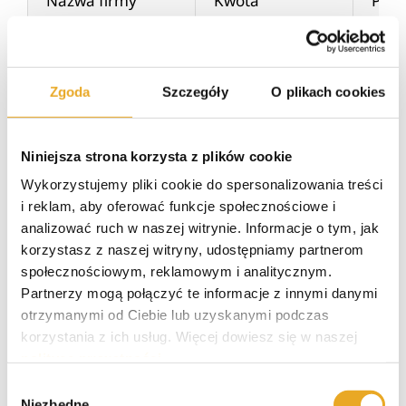
Nazwa firmy
Kwota
Pier
SzybkoPozycz.pl
100 zł – 50 000 zł
do 5
Finbo.pl
500 zł – 15 000 zł
do 5
Zgoda
Szczegóły
O plikach cookies
NetCredit.pl
100 zł – 5 000 zł
do 1
Niniejsza strona korzysta z plików cookie
PozyczkaPlus.pl
200 zł – 15 000 zł
do 2
Wykorzystujemy pliki cookie do spersonalizowania treści
i reklam, aby oferować funkcje społecznościowe i
PanPozyczka.pl
100 zł – 50 000 zł
do 5
analizować ruch w naszej witrynie. Informacje o tym, jak
korzystasz z naszej witryny, udostępniamy partnerom
SzybkaGotowka.pl
400 zł – 15 000 zł
do 5
społecznościowym, reklamowym i analitycznym.
Partnerzy mogą połączyć te informacje z innymi danymi
otrzymanymi od Ciebie lub uzyskanymi podczas
korzystania z ich usług. Więcej dowiesz się w naszej
Pożyczka bez odsetek – na
polityce prywatności
.
jakich warunkach?
Wybór
Niezbędne