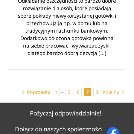
Odkładanie oszczędności to bardzo dobre
rozwiązanie dla osób, które posiadają
spore pokłady niewykorzystanej gotówki i
przechowują ją np. w domu lub na
tradycyjnym rachunku bankowym.
Dodatkowo odłożona gotówka powinna
na siebie pracować i wytwarzać zyski,
dlatego bardzo dobrą decyzją [...]
Poprzedni
1
···
5
6
7
8
Kolejny
Pożyczaj odpowiedzialnie!
Dołącz do naszych społeczności