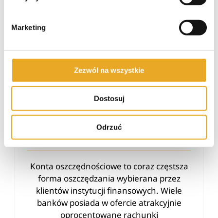
Millennium konto oszczędnościowe
Marketing
Zezwól na wszystkie
Millennium konto
Dostosuj
oszczędnościowe
Odrzuć
30/05/21
|
Banki
,
Konta
Konta oszczędnościowe to coraz częstsza
forma oszczędzania wybierana przez
klientów instytucji finansowych. Wiele
banków posiada w ofercie atrakcyjnie
oprocentowane rachunki