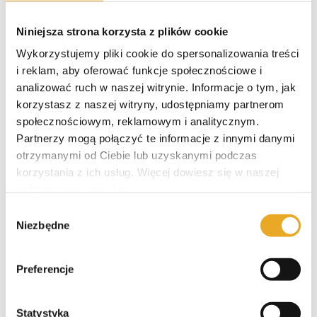
Zamykanie i otwieranie nowych
Niniejsza strona korzysta z plików cookie
rachunków bankowych to zjawisko, które
Wykorzystujemy pliki cookie do spersonalizowania treści
coraz częściej można zaobserwować
i reklam, aby oferować funkcje społecznościowe i
wśród młodych klientów instytucji
analizować ruch w naszej witrynie. Informacje o tym, jak
finansowych. Wpływ na to mają liczne
korzystasz z naszej witryny, udostępniamy partnerom
promocje, które proponowane są przez
społecznościowym, reklamowym i analitycznym.
banki oraz stale zmieniające się
Partnerzy mogą połączyć te informacje z innymi danymi
wymagania konsumentów.
otrzymanymi od Ciebie lub uzyskanymi podczas
Przedsiębiorstwa finansowe, które lepiej
korzystania z ich usług. Więcej dowiesz się w naszej
[...]
polityce prywatności
.
Wybór
Niezbędne
zgody
Preferencje
Statystyka