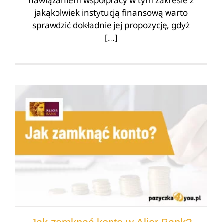
nawiązaniem współpracy w tym zakresie z
jakąkolwiek instytucją finansową warto
sprawdzić dokładnie jej propozycję, gdyż
[...]
Jak zamknąć konto w Alior Bank?