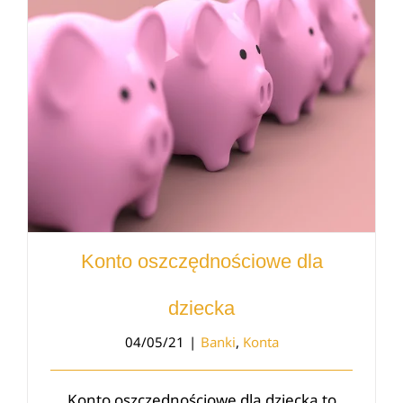
Konto oszczędnościowe dla dziecka
Konto oszczędnościowe dla
dziecka
04/05/21
|
Banki
,
Konta
Konto oszczędnościowe dla dziecka to