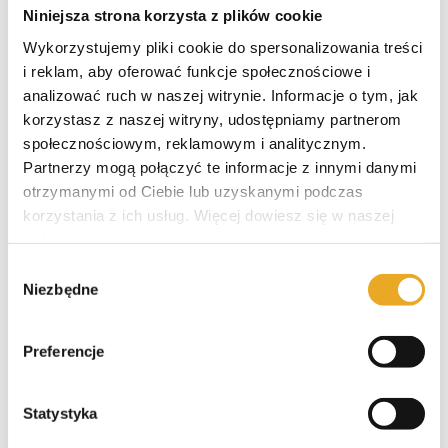
Niniejsza strona korzysta z plików cookie
Wykorzystujemy pliki cookie do spersonalizowania treści
LinkedI
i reklam, aby oferować funkcje społecznościowe i
analizować ruch w naszej witrynie. Informacje o tym, jak
korzystasz z naszej witryny, udostępniamy partnerom
Napisz komentarz
społecznościowym, reklamowym i analitycznym.
Napisz komentarz
Partnerzy mogą połączyć te informacje z innymi danymi
otrzymanymi od Ciebie lub uzyskanymi podczas
korzystania z ich usług. Więcej dowiesz się w naszej
Subskrybuj
Login
polityce prywatności
.
Wybór
Niezbędne
zgody
Preferencje
0
KOMENTARZY
Statystyka