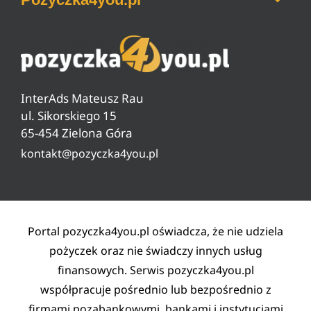
Ranking pożyczek na dowód
Jak zrobić przelew BLIKiem
Ranking darmowych pożyczek
Jak sprawdzić zadłużenie w ZUS
O nas
Ranking pożyczek od 18 lat
Czyszczenie BIG, KRD, ERIF
Pytania i odpowiedzi
Ranking pożyczek pozabankowych
Warunki pożyczki
InterAds Mateusz Rau
Ryzyko w pożyczaniu
ul. Sikorskiego 15
65-454 Zielona Góra
Lista partnerów
kontakt@pozyczka4you.pl
Polityka prywatności
Regulamin
Kontakt
Portal pozyczka4you.pl oświadcza, że nie udziela
pożyczek oraz nie świadczy innych usług
finansowych. Serwis pozyczka4you.pl
współpracuje pośrednio lub bezpośrednio z
firmami pozabankowymi, bankami i instytucjami