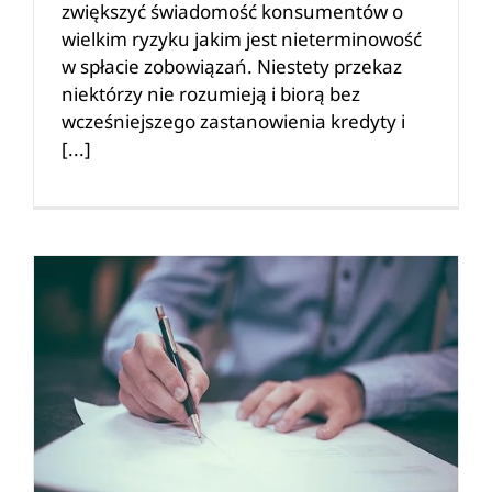
zwiększyć świadomość konsumentów o
wielkim ryzyku jakim jest nieterminowość
w spłacie zobowiązań. Niestety przekaz
niektórzy nie rozumieją i biorą bez
wcześniejszego zastanowienia kredyty i
[...]
Pożyczka na czek GIRO – Gotówka wypłacana na poczcie