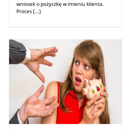
wniosek o pożyczkę w imieniu klienta.
Proces [...]
Zajęcie komornicze z umowy zlecenia – Porady