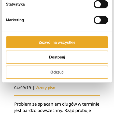
Statystyka
Jak napisać wniosek o spłatę długu w ratach? Wzór i Uzasadnienie
Marketing
Zezwól na wszystkie
Jak napisać wniosek o spłatę
Dostosuj
długu w ratach? Wzór i
Odrzuć
Uzasadnienie
04/09/19
|
Wzory pism
Problem ze spłacaniem długów w terminie
jest bardzo powszechny. Rząd próbuje