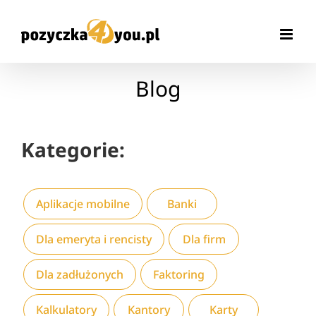
Przejdź
do
zawartości
Blog
Kategorie:
Aplikacje mobilne
Banki
Dla emeryta i rencisty
Dla firm
Dla zadłużonych
Faktoring
Kalkulatory
Kantory
Karty