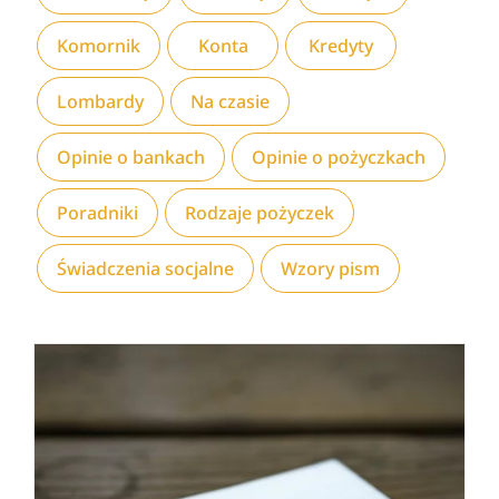
Komornik
Konta
Kredyty
Lombardy
Na czasie
Opinie o bankach
Opinie o pożyczkach
Poradniki
Rodzaje pożyczek
Świadczenia socjalne
Wzory pism