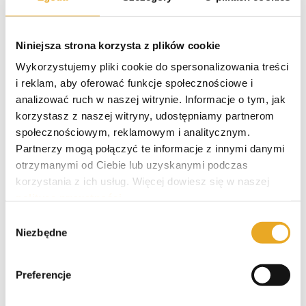
09/09/19
|
Dla zadłużonych
,
Poradniki
Niniejsza strona korzysta z plików cookie
Zadłużenie w BIK jest częstym zjawiskiem
wśród Polaków, którzy biorą pożyczki dla
Wykorzystujemy pliki cookie do spersonalizowania treści
zadłużonych. Większość firm
i reklam, aby oferować funkcje społecznościowe i
analizować ruch w naszej witrynie. Informacje o tym, jak
pożyczkowych czy kredytowych ma prawo
korzystasz z naszej witryny, udostępniamy partnerom
poinformować BIK o tym, że jego klient
społecznościowym, reklamowym i analitycznym.
zalega z płatnością. Wpis do bazy BIK
Partnerzy mogą połączyć te informacje z innymi danymi
wykonuje [...]
otrzymanymi od Ciebie lub uzyskanymi podczas
korzystania z ich usług. Więcej dowiesz się w naszej
polityce prywatności
.
Wybór
Niezbędne
zgody
Preferencje