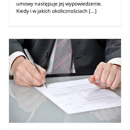
umowy następuje jej wypowiedzenie.
Kiedy i w jakich okolicznościach [...]
Dziedziczenie długów – jak uniknąć spłaty zadłużenia?