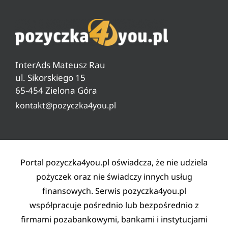
Ranking darmowych pożyczek
Jak sprawdzić zadłużenie w ZUS
O nas
Ranking pożyczek od 18 lat
Czyszczenie BIG, KRD, ERIF
Pytania i odpowiedzi
Ranking pożyczek pozabankowych
Warunki pożyczki
InterAds Mateusz Rau
Ryzyko w pożyczaniu
ul. Sikorskiego 15
65-454 Zielona Góra
Lista partnerów
kontakt@pozyczka4you.pl
Polityka prywatności
Regulamin
Kontakt
Portal pozyczka4you.pl oświadcza, że nie udziela
pożyczek oraz nie świadczy innych usług
finansowych. Serwis pozyczka4you.pl
współpracuje pośrednio lub bezpośrednio z
firmami pozabankowymi, bankami i instytucjami