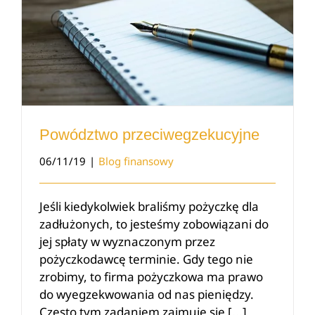
Powództwo przeciwegzekucyjne
Powództwo przeciwegzekucyjne
06/11/19
|
Blog finansowy
Jeśli kiedykolwiek braliśmy pożyczkę dla
zadłużonych, to jesteśmy zobowiązani do
jej spłaty w wyznaczonym przez
pożyczkodawcę terminie. Gdy tego nie
zrobimy, to firma pożyczkowa ma prawo
do wyegzekwowania od nas pieniędzy.
Często tym zadaniem zajmuje się [...]