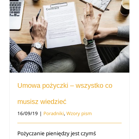
Umowa pożyczki – wszystko co musisz wiedzieć
Umowa pożyczki – wszystko co
musisz wiedzieć
16/09/19
|
Poradniki
,
Wzory pism
Pożyczanie pieniędzy jest czymś