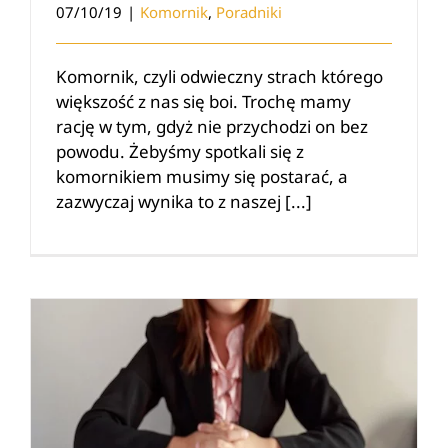
07/10/19
|
Komornik
,
Poradniki
Komornik, czyli odwieczny strach którego
większość z nas się boi. Trochę mamy
rację w tym, gdyż nie przychodzi on bez
powodu. Żebyśmy spotkali się z
komornikiem musimy się postarać, a
zazwyczaj wynika to z naszej [...]
Wypowiedzenie umowy kredytu przez bank