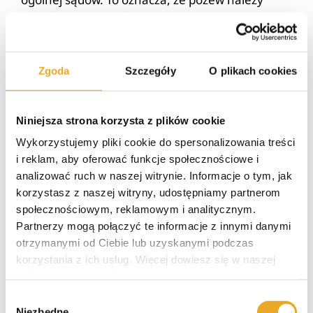
złożyć do sądu właściwego miejscowo ze względu
na miejsce zamieszkania lub siedzibę
pozwanego (czyli wierzyciela w postępowaniu
egzekucyjnym) oraz właściwego rzeczowo ze
Zgoda
Szczegóły
O plikach cookies
względu na wps.
Ile kosztuje złożenie pozwu?
Niniejsza strona korzysta z plików cookie
Wykorzystujemy pliki cookie do spersonalizowania treści
Koszt, jaki musi ponieść dłużnik w związku z
i reklam, aby oferować funkcje społecznościowe i
wniesieniem pozwu o pozbawienie tytułu
analizować ruch w naszej witrynie. Informacje o tym, jak
wykonawczego wykonalności, jest uzależniony
korzystasz z naszej witryny, udostępniamy partnerom
od wartości przedmiotu sporu. Jeżeli wartość
społecznościowym, reklamowym i analitycznym.
przedmiotu sporu nie przekracza 20.000 zł,
Partnerzy mogą połączyć te informacje z innymi danymi
pozew podlega stałym opłatom – „widełki”
otrzymanymi od Ciebie lub uzyskanymi podczas
określające ich wysokość, można znaleźć w
korzystania z ich usług. Więcej dowiesz się w naszej
przepisach ustawy o kosztach sądowych w
polityce prywatności
.
sprawach cywilnych (opłata ta wynosi między 30
Wybór
zł, a 1.000 zł). Jeśli wps przekracza 20.000 zł,
Niezbędne