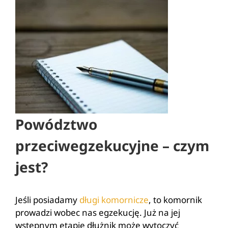
Powództwo
przeciwegzekucyjne – czym
jest?
Jeśli posiadamy
długi komornicze
, to komornik
prowadzi wobec nas egzekucję. Już na jej
wstępnym etapie dłużnik może wytoczyć