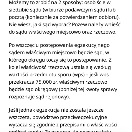
Możemy to zrobić na 2 sposoby: osobiście w
siedzibie sądu (w biurze podawczym sądu) lub
pocztą (koniecznie za potwierdzeniem odbioru).
Nie wiesz, jaki sąd wybrać? Pozew należy wnieść
do sądu właściwego miejscowo oraz rzeczowo.
Po wszczęciu postępowania egzekucyjnego
sądem właściwym miejscowo będzie sąd, w
którego okręgu toczy się to postępowanie. Z
kolei właściwość rzeczową ustala się według
wartości przedmiotu sporu (wps) – jeśli wps
przekracza 75.000 zł, właściwym rzeczowo
będzie sąd okręgowy (poniżej tej kwoty sprawy
rozpoznaje sąd rejonowy).
Jeśli jednak egzekucja nie została jeszcze
wszczęta, powództwo przeciwegzekucyjne
wytacza się zgodnie z przepisami o właściwości
ogólnej sądów. To oznacza, że pozew należy