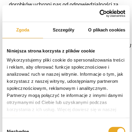
dorobków uchroni nas od odpowiedzialności za
zobowiązania współmałżonka, np. za zaciągnięte
długi, o których istnieniu nie wiedzieliśmy.
Zgoda
Szczegóły
O plikach cookies
Źródło:
https://isap.sejm.gov.pl/isap.nsf/download.xsp/W
Niniejsza strona korzysta z plików cookie
Wykorzystujemy pliki cookie do spersonalizowania treści
i reklam, aby oferować funkcje społecznościowe i
5/5 - (1
analizować ruch w naszej witrynie. Informacje o tym, jak
korzystasz z naszej witryny, udostępniamy partnerom
oddanych
społecznościowym, reklamowym i analitycznym.
Partnerzy mogą połączyć te informacje z innymi danymi
głosów)
otrzymanymi od Ciebie lub uzyskanymi podczas
korzystania z ich usług. Więcej dowiesz się w naszej
polityce prywatności
.
02/07/24
|
Blog finansowy
Wybór
Niezbędne