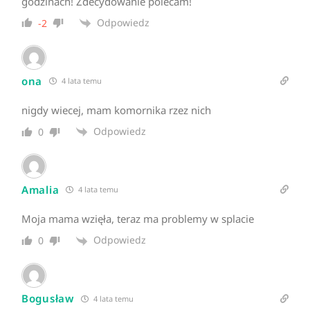
godzinach! Zdecydowanie polecam!
Odpowiedz
-2
ona
4 lata temu
nigdy wiecej, mam komornika rzez nich
Odpowiedz
0
Amalia
4 lata temu
Moja mama wzięła, teraz ma problemy w splacie
Odpowiedz
0
Bogusław
4 lata temu