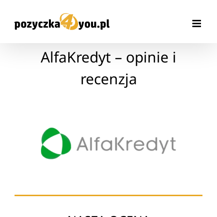
Przejdź
do
zawartości
AlfaKredyt – opinie i
recenzja