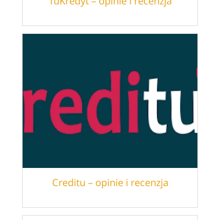
TuKredyt – opinie i recenzja
Creditu – opinie i recenzja