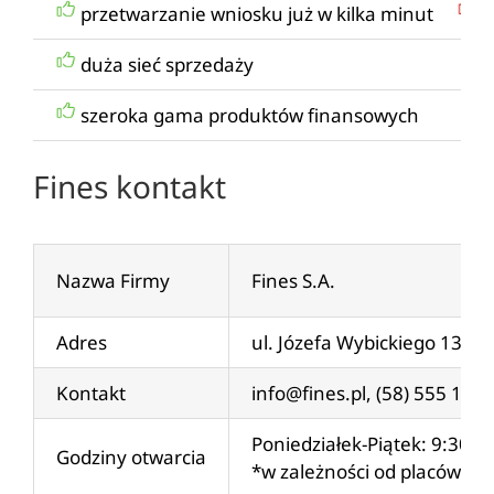
przetwarzanie wniosku już w kilka minut
b
duża sieć sprzedaży
szeroka gama produktów finansowych
Fines kontakt
Nazwa Firmy
Fines S.A.
Adres
ul. Józefa Wybickiego 13C, 
Kontakt
info@fines.pl
, (58) 555 18 3
Poniedziałek-Piątek: 9:30 –
Godziny otwarcia
*w zależności od placówki