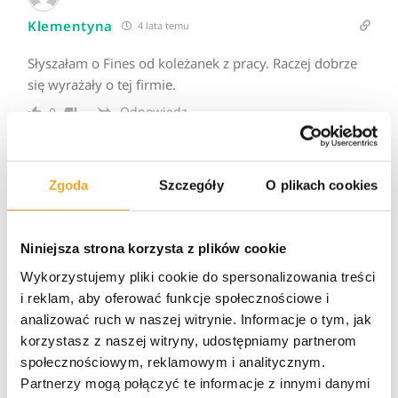
Klementyna
4 lata temu
Słyszałam o Fines od koleżanek z pracy. Raczej dobrze
się wyrażały o tej firmie.
Odpowiedz
0
Zgoda
Szczegóły
O plikach cookies
Darek
4 lata temu
zwykła nuda nie ma w niej nic ciekawego do
zaoferowania
Niniejsza strona korzysta z plików cookie
Odpowiedz
0
Wykorzystujemy pliki cookie do spersonalizowania treści
i reklam, aby oferować funkcje społecznościowe i
analizować ruch w naszej witrynie. Informacje o tym, jak
korzystasz z naszej witryny, udostępniamy partnerom
Tobiasz
5 lata temu
społecznościowym, reklamowym i analitycznym.
Partnerzy mogą połączyć te informacje z innymi danymi
Przeciętna i niczym się nie wyróżniająca firma