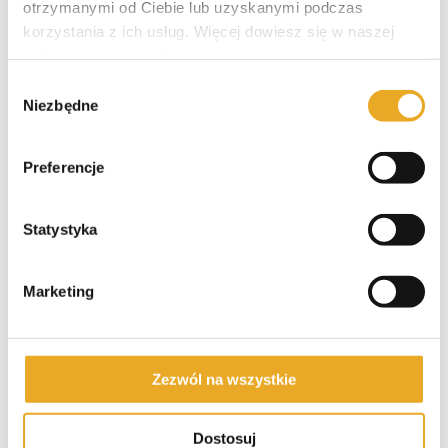
otrzymanymi od Ciebie lub uzyskanymi podczas
pożyczkowa.
korzystania z ich usług. Więcej dowiesz się w naszej
Odpowiedz
0
polityce prywatności
.
Wybór
Niezbędne
zgody
Preferencje
Statystyka
Polecane pożyczki
Marketing
SzybkoPozycz – opinie i recenzja
Zezwól na wszystkie
SuperGrosz – opinie i recenzja
Dostosuj