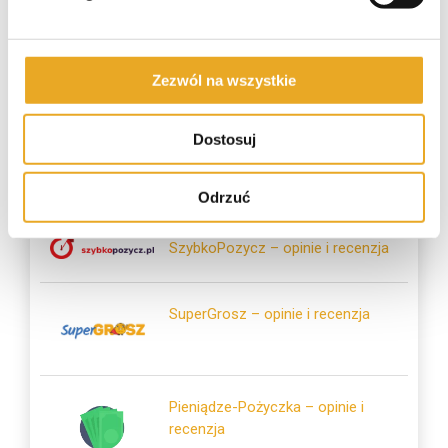
Zezwól na wszystkie
Dostosuj
Polecane pożyczki
Odrzuć
SzybkoPozycz – opinie i recenzja
SuperGrosz – opinie i recenzja
Pieniądze-Pożyczka – opinie i
recenzja