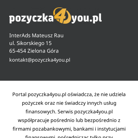
Ranking darmowych pożyczek
Jak sprawdzić zadłużenie w ZUS
O nas
Ranking pożyczek od 18 lat
Czyszczenie BIG, KRD, ERIF
Pytania i odpowiedzi
Ranking pożyczek pozabankowych
Warunki pożyczki
InterAds Mateusz Rau
Ryzyko w pożyczaniu
ul. Sikorskiego 15
65-454 Zielona Góra
Lista partnerów
kontakt@pozyczka4you.pl
Polityka prywatności
Regulamin
Kontakt
Portal pozyczka4you.pl oświadcza, że nie udziela
pożyczek oraz nie świadczy innych usług
finansowych. Serwis pozyczka4you.pl
współpracuje pośrednio lub bezpośrednio z
firmami pozabankowymi, bankami i instytucjami
finansowymi, pośrednicząc tylko przy