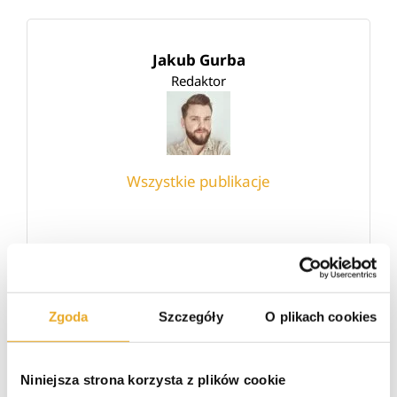
Jakub Gurba
Redaktor
Wszystkie publikacje
Skończyłem WSB we Wrocławiu na kierunku
zarządzanie. Wykształcenie techniczno-
informatyczne. Początkowo pracowałem jako
grafik komputerowy, a od kilku lat
Zgoda
Szczegóły
O plikach cookies
copywriter ze specjalizacją w finansach oraz
IT. Po godzinach motocyklista i miłośnik
kraftowego piwa.
Niniejsza strona korzysta z plików cookie