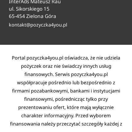
InterAds Mateusz Rau
Ryzyko w pożyczaniu
ul. Sikorskiego 15
65-454 Zielona Góra
Lista partnerów
kontakt@pozyczka4you.pl
Polityka prywatności
Regulamin
Kontakt
Portal pozyczka4you.pl oświadcza, że nie udziela
pożyczek oraz nie świadczy innych usług
finansowych. Serwis pozyczka4you.pl
współpracuje pośrednio lub bezpośrednio z
firmami pozabankowymi, bankami i instytucjami
finansowymi, pośrednicząc tylko przy
prezentowaniu ofert, które mają wyłącznie
charakter informacyjny. Przed wyborem
finansowania należy przeczytać szczegóły każdej z