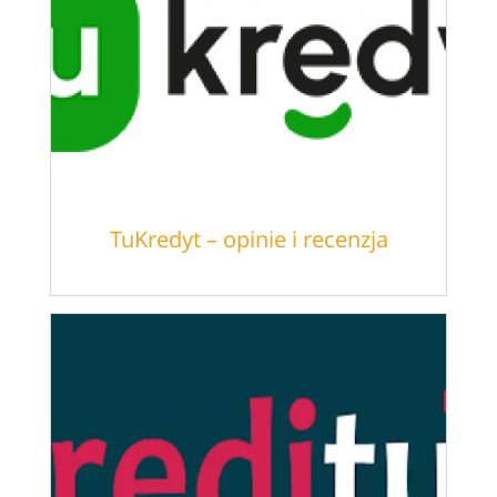
TuKredyt – opinie i recenzja