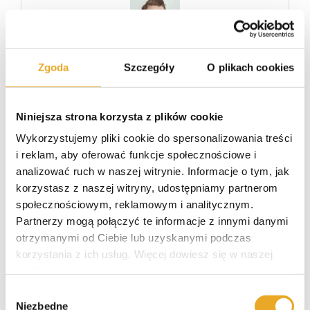
Wszystkie publikacje
Zgoda
Szczegóły
O plikach cookies
Niniejsza strona korzysta z plików cookie
Skończyłem WSB we Wrocławiu na kierunku
zarządzanie. Wykształcenie techniczno-
Wykorzystujemy pliki cookie do spersonalizowania treści
informatyczne. Początkowo pracowałem jako
i reklam, aby oferować funkcje społecznościowe i
grafik komputerowy, a od kilku lat
analizować ruch w naszej witrynie. Informacje o tym, jak
copywriter ze specjalizacją w finansach oraz
korzystasz z naszej witryny, udostępniamy partnerom
IT. Po godzinach motocyklista i miłośnik
społecznościowym, reklamowym i analitycznym.
kraftowego piwa.
Partnerzy mogą połączyć te informacje z innymi danymi
otrzymanymi od Ciebie lub uzyskanymi podczas
LinkedI
korzystania z ich usług. Więcej dowiesz się w naszej
polityce prywatności
.
Wybór
Niezbędne
zgody