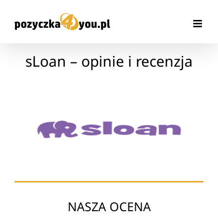
Przejdź
do
zawartości
sLoan – opinie i recenzja
NASZA OCENA