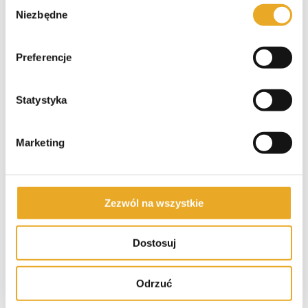
Wybór
Niezbędne
zgody
Preferencje
Polecane pożyczki
Statystyka
SzybkoPozycz – opinie i recenzja
Marketing
SuperGrosz – opinie i recenzja
Zezwól na wszystkie
Pieniądze-Pożyczka – opinie i
Dostosuj
recenzja
Odrzuć