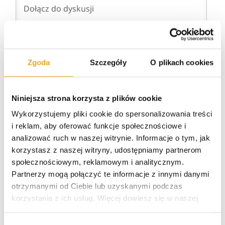
1
KOMENTARZ
Zgoda
Szczegóły
O plikach cookies
Najnowsze
Niniejsza strona korzysta z plików cookie
Wykorzystujemy pliki cookie do spersonalizowania treści
Grzegorz
4 lata temu
i reklam, aby oferować funkcje społecznościowe i
analizować ruch w naszej witrynie. Informacje o tym, jak
Obsługa to totalne dno nie polecam
korzystasz z naszej witryny, udostępniamy partnerom
Odpowiedz
0
społecznościowym, reklamowym i analitycznym.
Partnerzy mogą połączyć te informacje z innymi danymi
otrzymanymi od Ciebie lub uzyskanymi podczas
korzystania z ich usług. Więcej dowiesz się w naszej
polityce prywatności
.