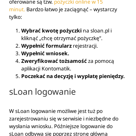
oferowane są tzw.
pożyczki online w 15
minut.
Bardzo łatwo je zaciągnąć – wystarczy
tylko:
Wybrać kwotę pożyczki
na sloan.pl i
kliknąć „chcę otrzymać pożyczkę”.
Wypełnić formularz
rejestracji.
Wypełnić wniosek.
Zweryfikować tożsamość
za pomocą
aplikacji Kontomatik.
Poczekać na decyzję i wypłatę pieniędzy.
sLoan logowanie
W sLoan logowanie możliwe jest tuż po
zarejestrowaniu się w serwisie i niezbędne do
wysłania wniosku. Późniejsze logowanie do
sLoan odbywa się poprzez stronę główną