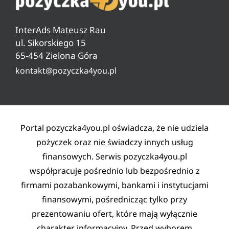
Pytania i odpowiedzi
Ranking pożyczek pozabankowych
Warunki pożyczki
InterAds Mateusz Rau
Ryzyko w pożyczaniu
ul. Sikorskiego 15
65-454 Zielona Góra
Lista partnerów
kontakt@pozyczka4you.pl
Polityka prywatności
Regulamin
Kontakt
Portal pozyczka4you.pl oświadcza, że nie udziela
pożyczek oraz nie świadczy innych usług
finansowych. Serwis pozyczka4you.pl
współpracuje pośrednio lub bezpośrednio z
firmami pozabankowymi, bankami i instytucjami
finansowymi, pośrednicząc tylko przy
prezentowaniu ofert, które mają wyłącznie
charakter informacyjny. Przed wyborem