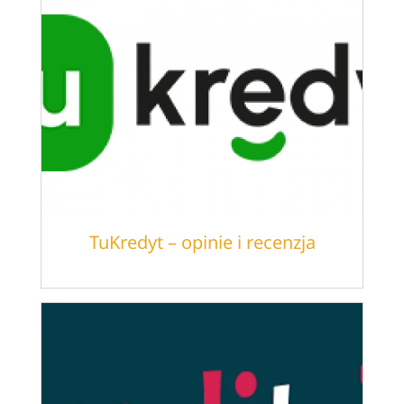
TuKredyt – opinie i recenzja