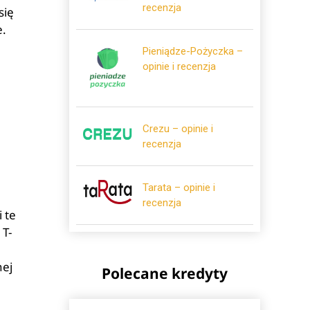
recenzja
się
e.
Pieniądze-Pożyczka –
opinie i recenzja
Crezu – opinie i
recenzja
Tarata – opinie i
recenzja
 te
 T-
nej
Polecane kredyty