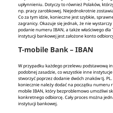
upłynnieniu. Dotyczy to również Polaków, którzy
np. pracy zarobkowej. Niejednokrotnie zostawia
Co za tym idzie, konieczne jest szybkie, spra
zagranicy. Okazuje się jednak, że nie wystarc
podanie numeru IBAN, a także właściwego dla T-
instytucji bankowej jest założone konto odbior
T-mobile Bank – IBAN
W przypadku każdego przelewu podstawową inf
podobnej zasadzie, co wszystkie inne instytu
stworzyć poprzez dodanie dwóch znaków tj. PL. O
koniecznie należy dodać na początku numeru r
mobile IBAN, który bezproblemowo umożliwi sk
konkretnego odbiorcę. Cały proces można jedna
instytucji bankowej.