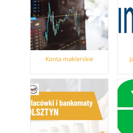
Konta maklerskie
J