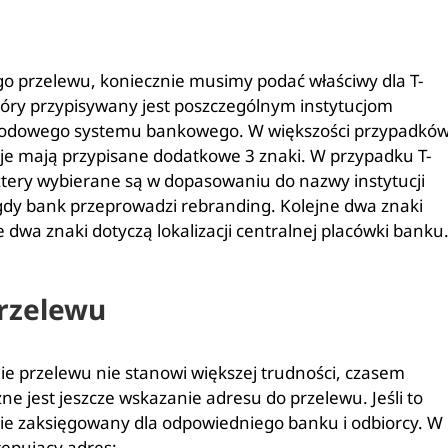
go przelewu, koniecznie musimy podać właściwy dla T-
który przypisywany jest poszczególnym instytucjom
odowego systemu bankowego. W większości przypadkó
ucje mają przypisane dodatkowe 3 znaki. W przypadku T-
ztery wybierane są w dopasowaniu do nazwy instytucji
gdy bank przeprowadzi rebranding. Kolejne dwa znaki
nie dwa znaki dotyczą lokalizacji centralnej placówki banku
przelewu
ie przelewu nie stanowi większej trudności, czasem
ne jest jeszcze wskazanie adresu do przelewu. Jeśli to
ie zaksięgowany dla odpowiedniego banku i odbiorcy. W
tępujący adres: