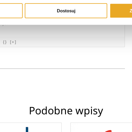
Login
Dostosuj
Z
{}
[+]
Podobne wpisy