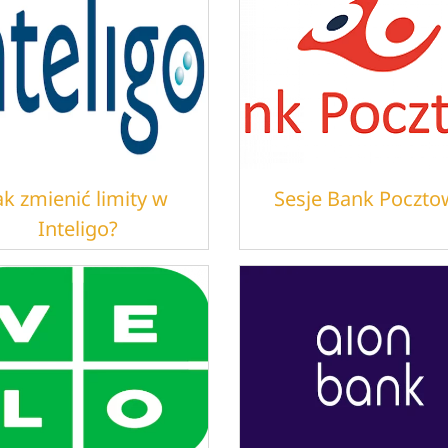
ak zmienić limity w
Sesje Bank Poczto
Inteligo?