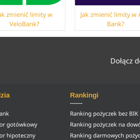
ak zmienić limity w
Jak zmienić limity w 
VeloBank?
Bank?
Dołącz d
zia
Rankingi
bank
Ranking pożyczek bez BIK
tor gotówkowy
Ranking pożyczek na dow
or hipoteczny
Ranking darmowych poży