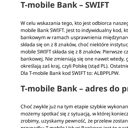
T-mobile Bank – SWIFT
W celu wskazania tego, kto jest odbiorca nasze
mobile Bank SWIFT. Jest to indywidualny kod, 
bankowym w ramach usprawnienia międzynar
składa się on z 8 znaków, choć niektóre instyt
mobile SWIFT składa się z 8 znaków. Pierwsze c
bankowej. Nie zmieniają się one nawet wtedy, 
określają zaś kraj, czyli Polskę (stąd PL). Ostat
Dla T-mobile Bank kod SWIFT to: ALBPPLPW.
T-mobile Bank – adres do 
Choć zwykle już na tym etapie szybkie wykonan
możemy spotkać się z sytuacją, w której koniecz
zrobimy, uzyskamy pewność, że przelew zostan
przypadku T-mobile Usługi Bankowe jest to nas