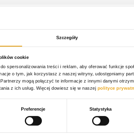
Szczegóły
 Wrocławiu na kierunku zarządzanie. Wykształcenie
atyczne. Początkowo pracowałem jako grafik
kilku lat copywriter ze specjalizacją w finansach oraz
 plików cookie
otocyklista i miłośnik kraftowego piwa.
do spersonalizowania treści i reklam, aby oferować funkcje sp
ormacje o tym, jak korzystasz z naszej witryny, udostępniamy p
Partnerzy mogą połączyć te informacje z innymi danymi otrzym
nia z ich usług. Więcej dowiesz się w naszej
polityce prywat
Preferencje
Statystyka
isz komentarz
isz komentarz