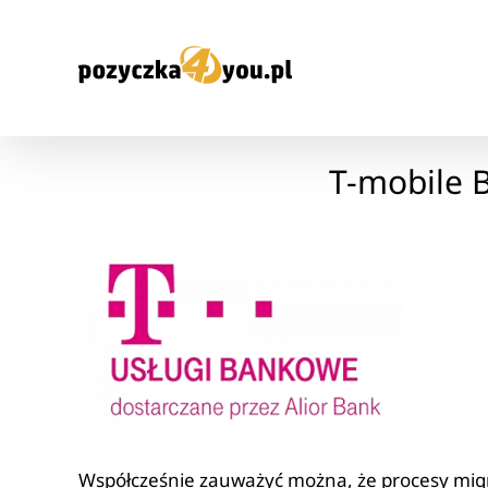
Przejdź
do
zawartości
T-mobile 
Współcześnie zauważyć można, że procesy migr