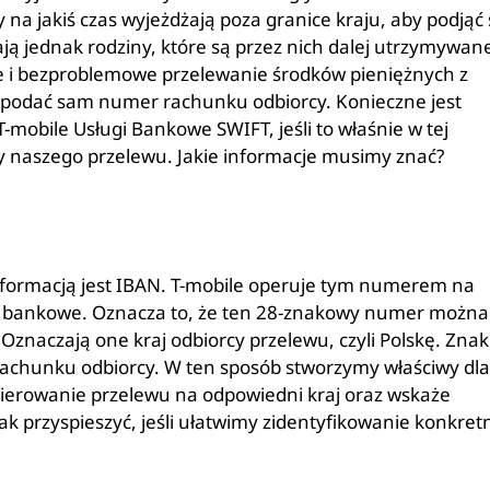
 na jakiś czas wyjeżdżają poza granice kraju, aby podjąć 
ją jednak rodziny, które są przez nich dalej utrzymywan
wne i bezproblemowe przelewanie środków pieniężnych z
zy podać sam numer rachunku odbiorcy. Konieczne jest
mobile Usługi Bankowe SWIFT, jeśli to właśnie w tej
cy naszego przelewu. Jakie informacje musimy znać?
ormacją jest IBAN. T-mobile operuje tym numerem na
cje bankowe. Oznacza to, że ten 28-znakowy numer można
znaczają one kraj odbiorcy przelewu, czyli Polskę. Znaki
achunku odbiorcy. W ten sposób stworzymy właściwy dla
ierowanie przelewu na odpowiedni kraj oraz wskaże
k przyspieszyć, jeśli ułatwimy zidentyfikowanie konkret