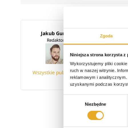
Jakub Gurba
Zgoda
Skończyłem WSB we
Redaktor
techniczno-inform
komputerowy, a od 
Niniejsza strona korzysta z
IT. Po godzinach m
Wykorzystujemy pliki cookie 
ruch w naszej witrynie. Inf
Wszystkie publikacje
reklamowym i analitycznym. 
uzyskanymi podczas korzysta
Wybór
Niezbędne
zgody
Nap
Nap