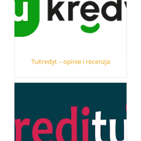
TuKredyt – opinie i recenzja