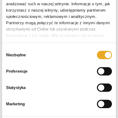
analizować ruch w naszej witrynie. Informacje o tym, jak
Polecane pożyczki
korzystasz z naszej witryny, udostępniamy partnerom
społecznościowym, reklamowym i analitycznym.
Partnerzy mogą połączyć te informacje z innymi danymi
otrzymanymi od Ciebie lub uzyskanymi podczas
SzybkoPozycz – opinie i recenzja
korzystania z ich usług. Więcej dowiesz się w naszej
polityce prywatności
.
SuperGrosz – opinie i recenzja
Wybór
Niezbędne
zgody
Preferencje
Pieniądze-Pożyczka – opinie i
recenzja
Statystyka
Marketing
Crezu – opinie i recenzja