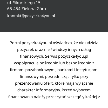
Ryzyko w pożyczaniu
ul. Sikorskiego 15
65-454 Zielona Góra
Lista partnerów
kontakt@pozyczka4you.pl
Polityka prywatności
Regulamin
Kontakt
Portal pozyczka4you.pl oświadcza, że nie udziela
pożyczek oraz nie świadczy innych usług
finansowych. Serwis pozyczka4you.pl
współpracuje pośrednio lub bezpośrednio z
firmami pozabankowymi, bankami i instytucjami
finansowymi, pośrednicząc tylko przy
prezentowaniu ofert, które mają wyłącznie
charakter informacyjny. Przed wyborem
finansowania należy przeczytać szczegóły każdej z
ofert na bezpośredniej stronie pożyczkodawcy.