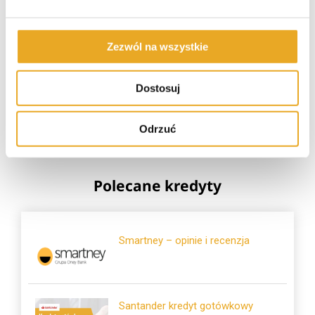
Crezu – opinie i recenzja
Zezwól na wszystkie
Dostosuj
Tarata – opinie i recenzja
Odrzuć
Polecane kredyty
Smartney – opinie i recenzja
Santander kredyt gotówkowy