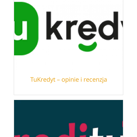
TuKredyt – opinie i recenzja