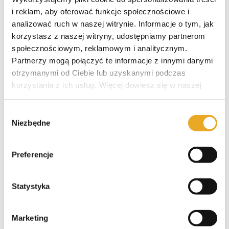
i reklam, aby oferować funkcje społecznościowe i
analizować ruch w naszej witrynie. Informacje o tym, jak
korzystasz z naszej witryny, udostępniamy partnerom
społecznościowym, reklamowym i analitycznym.
Polecane pożyczki
Partnerzy mogą połączyć te informacje z innymi danymi
otrzymanymi od Ciebie lub uzyskanymi podczas
korzystania z ich usług. Więcej dowiesz się w naszej
SzybkoPozycz – opinie i recenzja
polityce prywatności
.
Wybór
Niezbędne
zgody
SuperGrosz – opinie i recenzja
Preferencje
Pieniądze-Pożyczka – opinie i
recenzja
Statystyka
Marketing