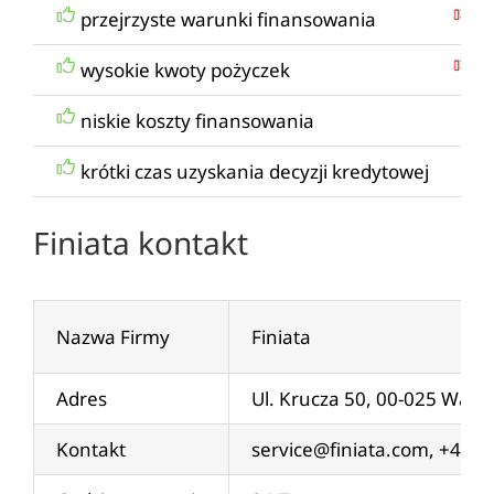
przejrzyste warunki finansowania
k
wysokie kwoty pożyczek
kr
niskie koszty finansowania
krótki czas uzyskania decyzji kredytowej
Finiata kontakt
Nazwa Firmy
Finiata
Adres
Ul. Krucza 50, 00-025 War
Kontakt
service@finiata.com
, +48 2