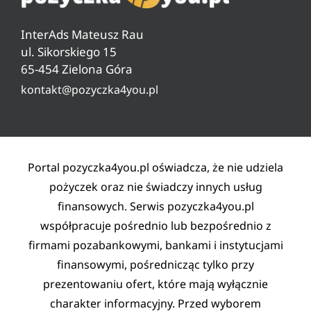
Pytania i odpowiedzi
Ranking pożyczek pozabankowych
Warunki pożyczki
InterAds Mateusz Rau
Ryzyko w pożyczaniu
ul. Sikorskiego 15
65-454 Zielona Góra
Lista partnerów
kontakt@pozyczka4you.pl
Polityka prywatności
Regulamin
Kontakt
Portal pozyczka4you.pl oświadcza, że nie udziela
pożyczek oraz nie świadczy innych usług
finansowych. Serwis pozyczka4you.pl
współpracuje pośrednio lub bezpośrednio z
firmami pozabankowymi, bankami i instytucjami
finansowymi, pośrednicząc tylko przy
prezentowaniu ofert, które mają wyłącznie
charakter informacyjny. Przed wyborem