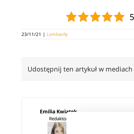
5
23/11/21
|
Lombardy
Udostępnij ten artykuł w mediach
Emilia Kwiatek
Ukończyłam studia
Redaktor
w Ateneum Szkole 
prawie 10 lat. Bli