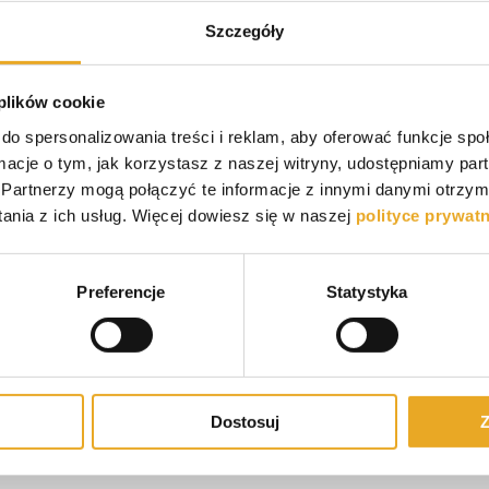
ością i produktami pozabankowymi. Moją największą
ystko, co z nimi związane. Uwielbiam czytać książki,
Szczegóły
onie przyrody i korespondować listownie ze znajomymi
 plików cookie
do spersonalizowania treści i reklam, aby oferować funkcje sp
ormacje o tym, jak korzystasz z naszej witryny, udostępniamy p
Partnerzy mogą połączyć te informacje z innymi danymi otrzym
isz komentarz
nia z ich usług. Więcej dowiesz się w naszej
polityce prywat
isz komentarz
Login
Preferencje
Statystyka
Dostosuj
Z
{}
[+]