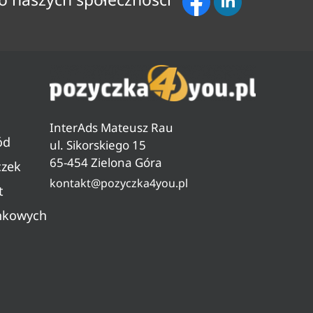
InterAds Mateusz Rau
ód
ul. Sikorskiego 15
65-454 Zielona Góra
czek
kontakt@pozyczka4you.pl
t
nkowych