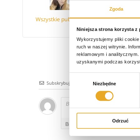
związana z bankow
pasją są góry i wsz
Zgoda
spędzać czas na ł
Wszystkie publikacje
z całej Polski.
Niniejsza strona korzysta z
Wykorzystujemy pliki cookie 
ruch w naszej witrynie. Inf
reklamowym i analitycznym. 
Nap
uzyskanymi podczas korzysta
Nap
Wybór
Subskrybuj
Niezbędne
zgody
Odrzuć