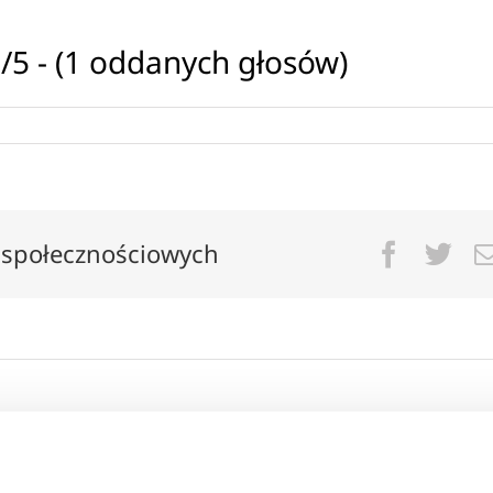
/5 - (1 oddanych głosów)
 społecznościowych
Facebo
Twi
 na kierunku Dziennikarstwo i komunikacja społeczna
Wyższej w Gdańsku. Copywritingiem zajmuję się od
ska jest mi branża finansowa, zwłaszcza tematyka