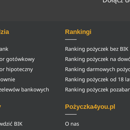
zia
Rankingi
bank
Ranking pożyczek bez BIK
tor gotówkowy
Ranking pożyczek na dow
or hipoteczny
Ranking darmowych poży
łownie
Ranking pożyczek od 18 la
rzelewów bankowych
Ranking pożyczek pozaba
y
Pożyczka4you.pl
wdzić BIK
O nas