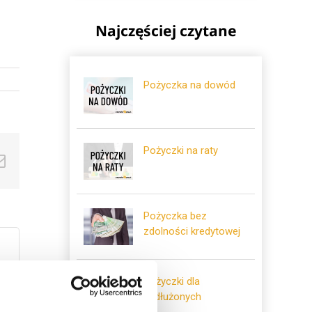
Najczęściej czytane
Pożyczka na dowód
Pożyczki na raty
ok
tter
Email
Pożyczka bez
zdolności kredytowej
Pożyczki dla
zadłużonych