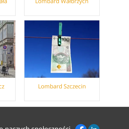
ała
Lombard Wałbrzych
cz
Lombard Szczecin
o naszych społeczności