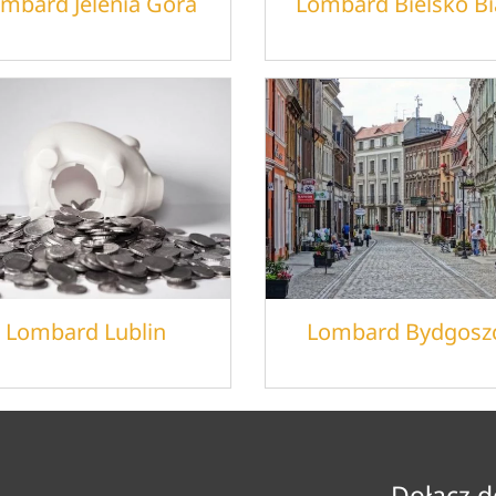
mbard Jelenia Góra
Lombard Bielsko Bi
Lombard Lublin
Lombard Bydgosz
Dołącz d