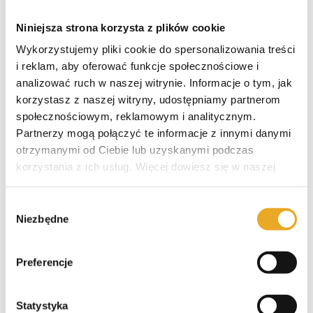
Pekao kredyt gotówkowy
Niniejsza strona korzysta z plików cookie
Wykorzystujemy pliki cookie do spersonalizowania treści
i reklam, aby oferować funkcje społecznościowe i
analizować ruch w naszej witrynie. Informacje o tym, jak
korzystasz z naszej witryny, udostępniamy partnerom
Najczęściej czytane
społecznościowym, reklamowym i analitycznym.
Partnerzy mogą połączyć te informacje z innymi danymi
otrzymanymi od Ciebie lub uzyskanymi podczas
korzystania z ich usług. Więcej dowiesz się w naszej
Pożyczka na dowód
polityce prywatności
.
Wybór
Niezbędne
zgody
Pożyczki na raty
Preferencje
Statystyka