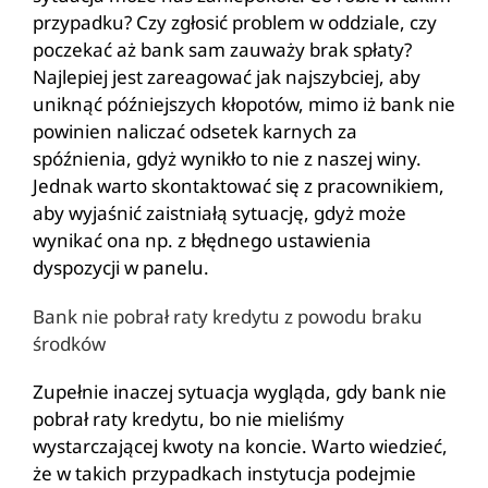
przypadku? Czy zgłosić problem w oddziale, czy
poczekać aż bank sam zauważy brak spłaty?
Najlepiej jest zareagować jak najszybciej, aby
uniknąć późniejszych kłopotów, mimo iż bank nie
powinien naliczać odsetek karnych za
spóźnienia, gdyż wynikło to nie z naszej winy.
Jednak warto skontaktować się z pracownikiem,
aby wyjaśnić zaistniałą sytuację, gdyż może
wynikać ona np. z błędnego ustawienia
dyspozycji w panelu.
Bank nie pobrał raty kredytu z powodu braku
środków
Zupełnie inaczej sytuacja wygląda, gdy bank nie
pobrał raty kredytu, bo nie mieliśmy
wystarczającej kwoty na koncie. Warto wiedzieć,
że w takich przypadkach instytucja podejmie