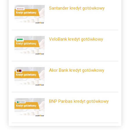
Santander kredyt gotówkowy
VeloBank kredyt gotówkowy
Alior Bank kredyt gotówkowy
BNP Paribas kredyt gotówkowy