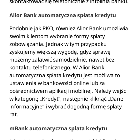
skontaktować się telefonicznie z infolinią banku.
Alior Bank automatyczna spłata kredytu
Podobnie jak PKO, również Alior Bank umożliwia
swoim klientom wybranie formy spłaty
zobowiązania. Jednak w tym przypadku
zyskujemy większą wygodę, gdyż sprawę
możemy załatwić samodzielnie, nawet bez
kontaktu telefonicznego. W Alior Bank
automatyczna spłata kredytu jest możliwa to
ustawienia w bankowości online lub za
pośrednictwem aplikacji mobilnej. Należy wejść
w kategorię „Kredyt”, następnie kliknąć „Dane
informacyjne” i wybrać dogodną formę spłaty
rat.
mBank automatyczna spłata kredytu