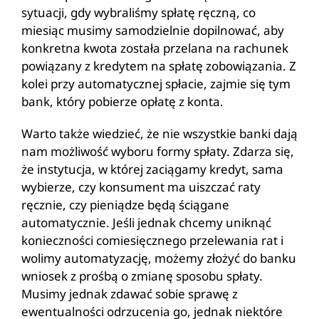
sytuacji, gdy wybraliśmy spłatę ręczną, co
miesiąc musimy samodzielnie dopilnować, aby
konkretna kwota została przelana na rachunek
powiązany z kredytem na spłatę zobowiązania. Z
kolei przy automatycznej spłacie, zajmie się tym
bank, który pobierze opłatę z konta.
Warto także wiedzieć, że nie wszystkie banki dają
nam możliwość wyboru formy spłaty. Zdarza się,
że instytucja, w której zaciągamy kredyt, sama
wybierze, czy konsument ma uiszczać raty
ręcznie, czy pieniądze będą ściągane
automatycznie. Jeśli jednak chcemy uniknąć
konieczności comiesięcznego przelewania rat i
wolimy automatyzację, możemy złożyć do banku
wniosek z prośbą o zmianę sposobu spłaty.
Musimy jednak zdawać sobie sprawę z
ewentualności odrzucenia go, jednak niektóre