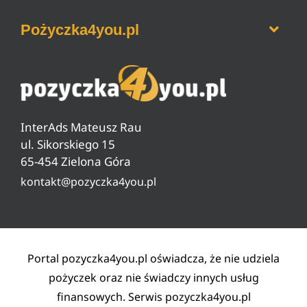
Sesje przelewów bankowych
Ranking pożyczek bez BIK
Jak wyczyścić historie w BIK
Pożyczka4you.pl
Ranking pożyczek na dowód
Jak zrobić przelew BLIKiem
Ranking darmowych pożyczek
Jak sprawdzić zadłużenie w ZUS
O nas
Ranking pożyczek od 18 lat
Czyszczenie BIG, KRD, ERIF
Pytania i odpowiedzi
Ranking pożyczek pozabankowych
Warunki pożyczki
InterAds Mateusz Rau
Ryzyko w pożyczaniu
ul. Sikorskiego 15
65-454 Zielona Góra
Lista partnerów
kontakt@pozyczka4you.pl
Polityka prywatności
Regulamin
Kontakt
Portal pozyczka4you.pl oświadcza, że nie udziela
pożyczek oraz nie świadczy innych usług
finansowych. Serwis pozyczka4you.pl