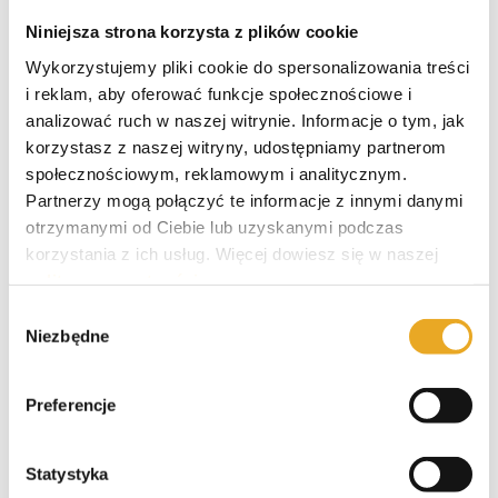
Niniejsza strona korzysta z plików cookie
Smartney – opinie i recenzja
Wykorzystujemy pliki cookie do spersonalizowania treści
i reklam, aby oferować funkcje społecznościowe i
analizować ruch w naszej witrynie. Informacje o tym, jak
Santander kredyt gotówkowy
korzystasz z naszej witryny, udostępniamy partnerom
społecznościowym, reklamowym i analitycznym.
Partnerzy mogą połączyć te informacje z innymi danymi
otrzymanymi od Ciebie lub uzyskanymi podczas
korzystania z ich usług. Więcej dowiesz się w naszej
VeloBank kredyt gotówkowy
polityce prywatności
.
Wybór
Niezbędne
zgody
Alior Bank kredyt gotówkowy
Preferencje
Statystyka
Pekao kredyt gotówkowy