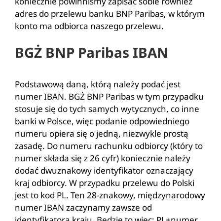
koniecznie powinniśmy zapisać sobie również
adres do przelewu banku BNP Paribas, w którym
konto ma odbiorca naszego przelewu.
BGŻ BNP Paribas IBAN
Podstawową daną, którą należy podać jest
numer IBAN. BGŻ BNP Paribas w tym przypadku
stosuje się do tych samych wytycznych, co inne
banki w Polsce, więc podanie odpowiedniego
numeru opiera się o jedną, niezwykle prostą
zasadę. Do numeru rachunku odbiorcy (który to
numer składa się z 26 cyfr) koniecznie należy
dodać dwuznakowy identyfikator oznaczający
kraj odbiorcy. W przypadku przelewu do Polski
jest to kod PL. Ten 28-znakowy, międzynarodowy
numer IBAN zaczynamy zawsze od
identyfikatora kraju. Będzie to więc: PL+numer