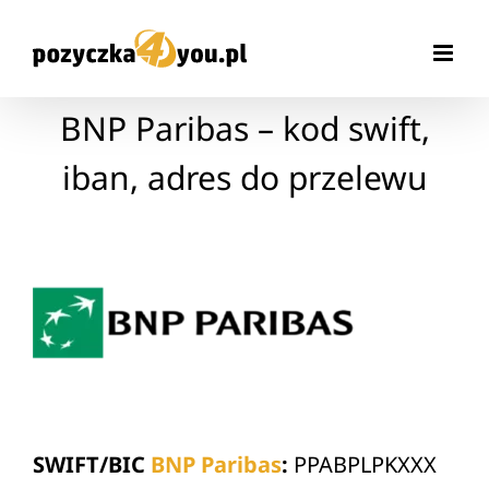
Przejdź
do
zawartości
BNP Paribas – kod swift,
iban, adres do przelewu
SWIFT/BIC
BNP Paribas
:
PPABPLPKXXX