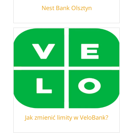
Nest Bank Olsztyn
Jak zmienić limity w VeloBank?