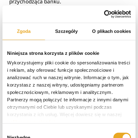
przychodząca banku.
Podsumowując: pamiętaj, aby ustalać limity
karty i konta bankowego dla transakcji
bezgotówkowych tak, aby zachować umiar
Zgoda
Szczegóły
O plikach cookies
pomiędzy funkcjonalnością rachunku
bankowego a bezpieczeństwem swoich
pieniędzy zgromadzonych na koncie. Zmiana
Niniejsza strona korzysta z plików cookie
limitów jest prostą procedurą, dlatego nie musisz
Wykorzystujemy pliki cookie do spersonalizowania treści
martwić się praktycznie o nic. Limity zmienisz
i reklam, aby oferować funkcje społecznościowe i
nawet w awaryjnej sytuacji, kiedy nagle okaże
analizować ruch w naszej witrynie. Informacje o tym, jak
się, że ograniczenia karty nie pozwalają Ci
korzystasz z naszej witryny, udostępniamy partnerom
wypłacić środków z konta lub wykonać płatności
społecznościowym, reklamowym i analitycznym.
w sklepie.
Partnerzy mogą połączyć te informacje z innymi danymi
otrzymanymi od Ciebie lub uzyskanymi podczas
korzystania z ich usług. Więcej dowiesz się w naszej
polityce prywatności
.
5/5 - (1
Wybór
Niezbędne