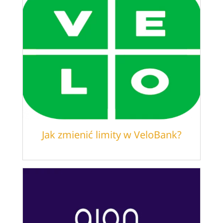
Jak zmienić limity w VeloBank?