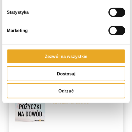
Alior Bank kredyt gotówkowy
Statystyka
Marketing
Pekao kredyt gotówkowy
Zezwól na wszystkie
Dostosuj
Najczęściej czytane
Odrzuć
Pożyczka na dowód