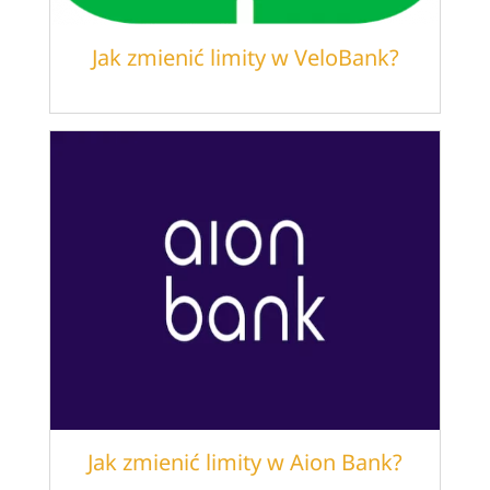
Jak zmienić limity w VeloBank?
Jak zmienić limity w Aion Bank?