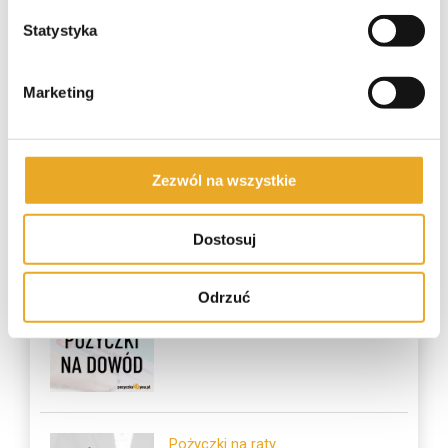
Statystyka
Marketing
Pekao kredyt gotówkowy
Zezwól na wszystkie
Dostosuj
Najczęściej czytane
Odrzuć
Pożyczka na dowód
Pożyczki na raty