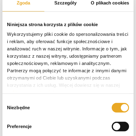
Zgoda
Szczegóły
O plikach cookies
Polecane kredyty
Niniejsza strona korzysta z plików cookie
Wykorzystujemy pliki cookie do spersonalizowania treści
Smartney – opinie i recenzja
i reklam, aby oferować funkcje społecznościowe i
analizować ruch w naszej witrynie. Informacje o tym, jak
korzystasz z naszej witryny, udostępniamy partnerom
społecznościowym, reklamowym i analitycznym.
Santander kredyt gotówkowy
Partnerzy mogą połączyć te informacje z innymi danymi
otrzymanymi od Ciebie lub uzyskanymi podczas
korzystania z ich usług. Więcej dowiesz się w naszej
polityce prywatności
.
Wybór
VeloBank kredyt gotówkowy
Niezbędne
zgody
Preferencje
Alior Bank kredyt gotówkowy