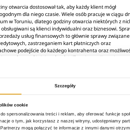
ny otwarcia dostosował tak, aby każdy klient mógł
ogodnym dla niego czasie. Wiele osób pracuje w ciągu dn
ium w Toruniu, dlatego godziny otwarcia niektórych z nic
bsługiwani są klienci indywidualni oraz biznesowi. Spra
przedaży usług finansowych to głównie sprawy związane
ytowych, zastrzeganiem kart płatniczych oraz
chowe podejście do każdego kontrahenta oraz możliwo
j to cechy wyróżniające bank Millennium w Toruniu.
/5 - (1 oddanych głosów)
Szczegóły
 plików cookie
do spersonalizowania treści i reklam, aby oferować funkcje sp
ormacje o tym, jak korzystasz z naszej witryny, udostępniamy p
Partnerzy mogą połączyć te informacje z innymi danymi otrzym