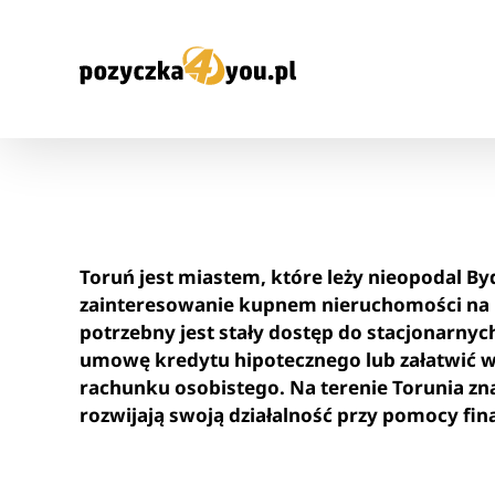
Przejdź
do
zawartości
Toruń jest miastem, które leży nieopodal B
zainteresowanie kupnem nieruchomości na kr
potrzebny jest stały dostęp do stacjonarny
umowę kredytu hipotecznego lub załatwić w
rachunku osobistego. Na terenie Torunia zna
rozwijają swoją działalność przy pomocy 