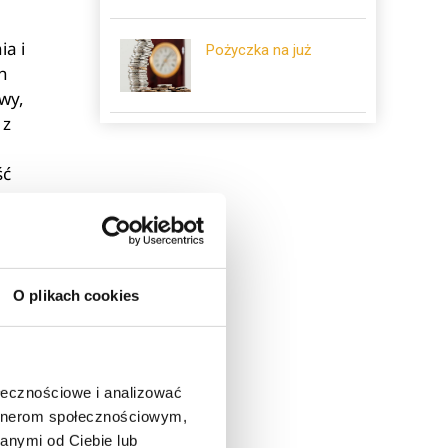
ia i
Pożyczka na już
h
wy,
 z
ść
O plikach cookies
ołecznościowe i analizować
artnerom społecznościowym,
anymi od Ciebie lub