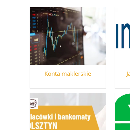
Konta maklerskie
J