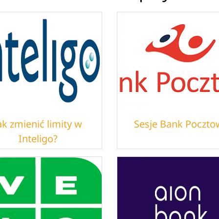
ak zmienić limity w
Sesje Bank Poczto
Inteligo?