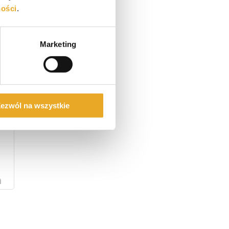
ności
.
ok
tter
Email
Marketing
ezwól na wszystkie
LinkedIn