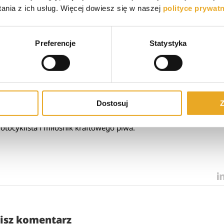
nia z ich usług. Więcej dowiesz się w naszej
polityce prywat
 społecznościowych
Facebo
Twi
Preferencje
Statystyka
 Wrocławiu na kierunku zarządzanie. Wykształcenie
Dostosuj
Z
atyczne. Początkowo pracowałem jako grafik
kilku lat copywriter ze specjalizacją w finansach oraz
otocyklista i miłośnik kraftowego piwa.
isz komentarz