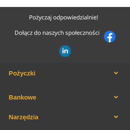
Pożyczaj odpowiedzialnie!
Dołącz do naszych społeczności
Pożyczki
Opinie o firmach pożyczkowych
Bankowe
Pożyczki bez weryfikacji BIK
Pożyczki na raty
Informacje o bankach
Narzędzia
Pożyczki dla zadłużonych
Lokaty bankowe