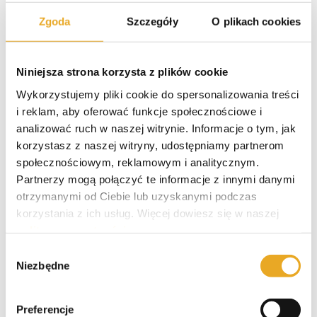
Zgoda
Szczegóły
O plikach cookies
Polecane kredyty
Niniejsza strona korzysta z plików cookie
Wykorzystujemy pliki cookie do spersonalizowania treści
i reklam, aby oferować funkcje społecznościowe i
Smartney – opinie i recenzja
analizować ruch w naszej witrynie. Informacje o tym, jak
korzystasz z naszej witryny, udostępniamy partnerom
społecznościowym, reklamowym i analitycznym.
Partnerzy mogą połączyć te informacje z innymi danymi
Santander kredyt gotówkowy
otrzymanymi od Ciebie lub uzyskanymi podczas
korzystania z ich usług. Więcej dowiesz się w naszej
polityce prywatności
.
Wybór
Niezbędne
VeloBank kredyt gotówkowy
zgody
Preferencje