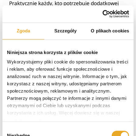
Praktycznie każdy, kto potrzebuje dodatkowej
gotówki, może wygodnie złożyć wniosek i
otrzymać decyzję nawet w ten sam dzień.
Oprócz tego, klient posiadający rachunek
Zgoda
Szczegóły
O plikach cookies
bankowy otrzyma środki natychmiast po
podpisaniu umowy z bankiem.
Niniejsza strona korzysta z plików cookie
Podobne wpisy
Wykorzystujemy pliki cookie do spersonalizowania treści
i reklam, aby oferować funkcje społecznościowe i
analizować ruch w naszej witrynie. Informacje o tym, jak
korzystasz z naszej witryny, udostępniamy partnerom
społecznościowym, reklamowym i analitycznym.
Partnerzy mogą połączyć te informacje z innymi danymi
otrzymanymi od Ciebie lub uzyskanymi podczas
korzystania z ich usług. Więcej dowiesz się w naszej
polityce prywatności
.
Wybór
Niezbędne