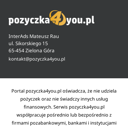
Ranking darmowych pożyczek
Jak sprawdzić zadłużenie w ZUS
O nas
Ranking pożyczek od 18 lat
Czyszczenie BIG, KRD, ERIF
Pytania i odpowiedzi
Ranking pożyczek pozabankowych
Warunki pożyczki
InterAds Mateusz Rau
Ryzyko w pożyczaniu
ul. Sikorskiego 15
65-454 Zielona Góra
Lista partnerów
kontakt@pozyczka4you.pl
Polityka prywatności
Regulamin
Kontakt
Portal pozyczka4you.pl oświadcza, że nie udziela
pożyczek oraz nie świadczy innych usług
finansowych. Serwis pozyczka4you.pl
współpracuje pośrednio lub bezpośrednio z
firmami pozabankowymi, bankami i instytucjami