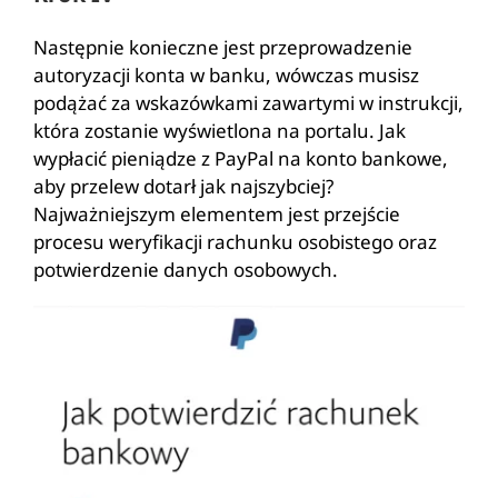
Następnie konieczne jest przeprowadzenie
autoryzacji konta w banku, wówczas musisz
podążać za wskazówkami zawartymi w instrukcji,
która zostanie wyświetlona na portalu. Jak
wypłacić pieniądze z PayPal na konto bankowe,
aby przelew dotarł jak najszybciej?
Najważniejszym elementem jest przejście
procesu weryfikacji rachunku osobistego oraz
potwierdzenie danych osobowych.