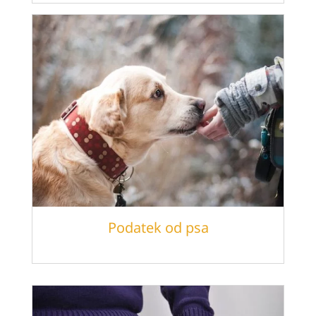
Podatek od psa