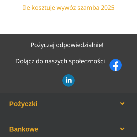
Ile kosztuje wywóz szamba 2025
Pożyczaj odpowiedzialnie!
Dołącz do naszych społeczności
Pożyczki
Opinie o firmach pożyczkowych
Bankowe
Pożyczki bez weryfikacji BIK