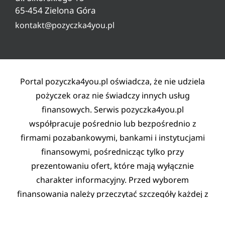
65-454 Zielona Góra
Lista partnerów
kontakt@pozyczka4you.pl
Polityka prywatności
Regulamin
Kontakt
Portal pozyczka4you.pl oświadcza, że nie udziela
pożyczek oraz nie świadczy innych usług
finansowych. Serwis pozyczka4you.pl
współpracuje pośrednio lub bezpośrednio z
firmami pozabankowymi, bankami i instytucjami
finansowymi, pośrednicząc tylko przy
prezentowaniu ofert, które mają wyłącznie
charakter informacyjny. Przed wyborem
finansowania należy przeczytać szczegóły każdej z
ofert na bezpośredniej stronie pożyczkodawcy.