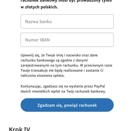
Krok IV