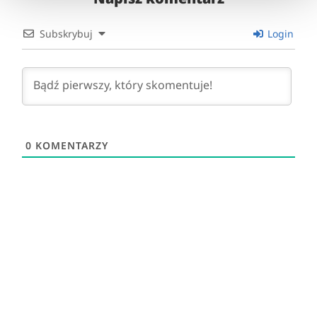
Subskrybuj
Login
0
KOMENTARZY