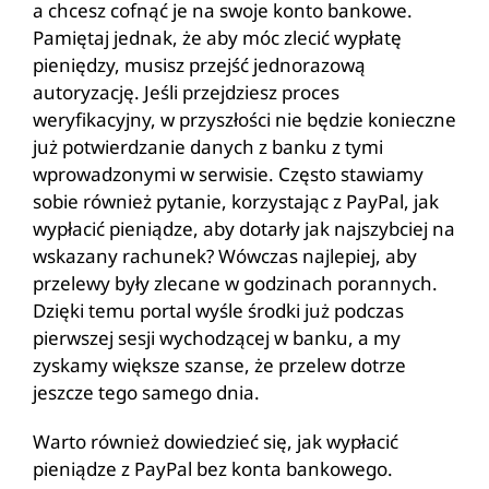
a chcesz cofnąć je na swoje konto bankowe.
Pamiętaj jednak, że aby móc zlecić wypłatę
pieniędzy, musisz przejść jednorazową
autoryzację. Jeśli przejdziesz proces
weryfikacyjny, w przyszłości nie będzie konieczne
już potwierdzanie danych z banku z tymi
wprowadzonymi w serwisie. Często stawiamy
sobie również pytanie, korzystając z PayPal, jak
wypłacić pieniądze, aby dotarły jak najszybciej na
wskazany rachunek? Wówczas najlepiej, aby
przelewy były zlecane w godzinach porannych.
Dzięki temu portal wyśle środki już podczas
pierwszej sesji wychodzącej w banku, a my
zyskamy większe szanse, że przelew dotrze
jeszcze tego samego dnia.
Warto również dowiedzieć się, jak wypłacić
pieniądze z PayPal bez konta bankowego.