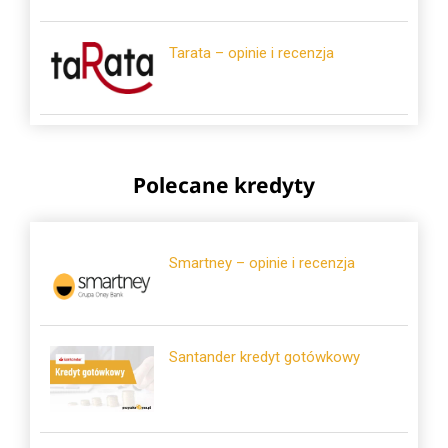
Tarata – opinie i recenzja
Polecane kredyty
Smartney – opinie i recenzja
Santander kredyt gotówkowy