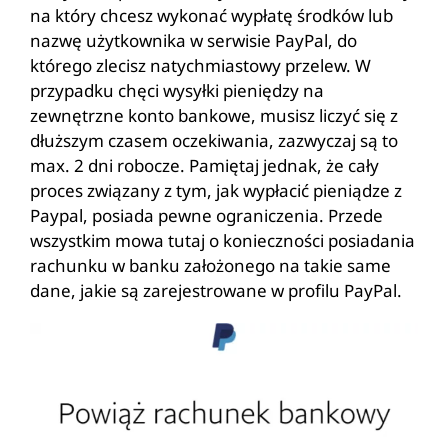
na który chcesz wykonać wypłatę środków lub
nazwę użytkownika w serwisie PayPal, do
którego zlecisz natychmiastowy przelew. W
przypadku chęci wysyłki pieniędzy na
zewnętrzne konto bankowe, musisz liczyć się z
dłuższym czasem oczekiwania, zazwyczaj są to
max. 2 dni robocze. Pamiętaj jednak, że cały
proces związany z tym, jak wypłacić pieniądze z
Paypal, posiada pewne ograniczenia. Przede
wszystkim mowa tutaj o konieczności posiadania
rachunku w banku założonego na takie same
dane, jakie są zarejestrowane w profilu PayPal.