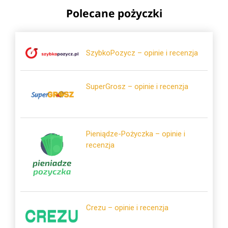
Polecane pożyczki
SzybkoPozycz – opinie i recenzja
SuperGrosz – opinie i recenzja
Pieniądze-Pożyczka – opinie i
recenzja
Crezu – opinie i recenzja