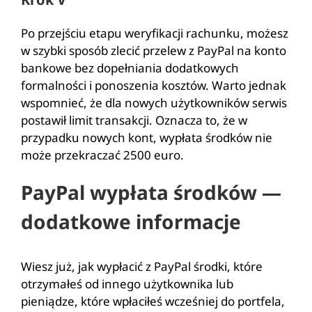
Po przejściu etapu weryfikacji rachunku, możesz
w szybki sposób zlecić przelew z PayPal na konto
bankowe bez dopełniania dodatkowych
formalności i ponoszenia kosztów. Warto jednak
wspomnieć, że dla nowych użytkowników serwis
postawił limit transakcji. Oznacza to, że w
przypadku nowych kont, wypłata środków nie
może przekraczać 2500 euro.
PayPal wypłata środków —
dodatkowe informacje
Wiesz już, jak wypłacić z PayPal środki, które
otrzymałeś od innego użytkownika lub
pieniądze, które wpłaciłeś wcześniej do portfela,