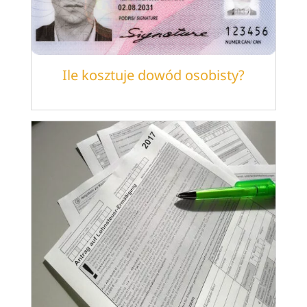
Ile kosztuje dowód osobisty?