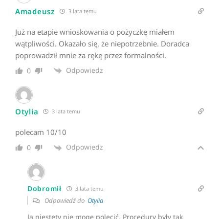
Amadeusz
3 lata temu
Już na etapie wnioskowania o pożyczkę miałem
wątpliwości. Okazało się, że niepotrzebnie. Doradca
poprowadził mnie za rękę przez formalności.
Odpowiedz
0
Otylia
3 lata temu
polecam 10/10
Odpowiedz
0
Dobromił
3 lata temu
Odpowiedź do
Otylia
Ja niestety nie mogę polecić. Procedury były tak