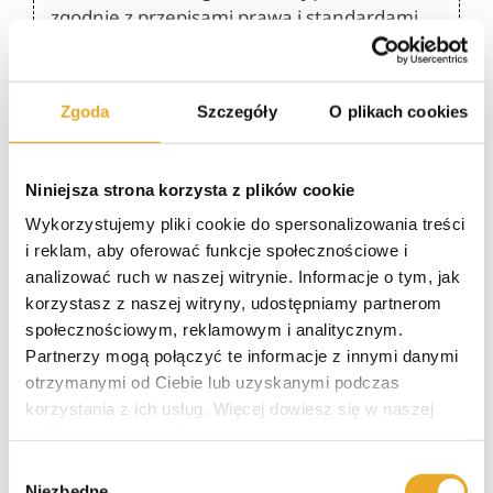
zgodnie z przepisami prawa i standardami
bezpieczeństwa finansowego, można uznać
ją za bezpieczną.
Zgoda
Szczegóły
O plikach cookies
Czy Kasa Stefczyka sprawdza
zdolność kredytową?
Niniejsza strona korzysta z plików cookie
Wykorzystujemy pliki cookie do spersonalizowania treści
i reklam, aby oferować funkcje społecznościowe i
Czy Kasa Stefczyka to jest bank?
analizować ruch w naszej witrynie. Informacje o tym, jak
korzystasz z naszej witryny, udostępniamy partnerom
społecznościowym, reklamowym i analitycznym.
Czy Kasa Stefczyka kieruję
Partnerzy mogą połączyć te informacje z innymi danymi
sprawę do sądu jeżeli nie spłacam
otrzymanymi od Ciebie lub uzyskanymi podczas
zobowiązań?
korzystania z ich usług. Więcej dowiesz się w naszej
polityce prywatności
.
Wybór
Ile razy można przedłużyć
Niezbędne