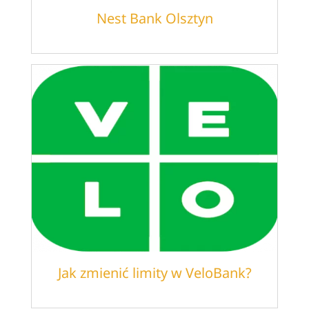
Nest Bank Olsztyn
Jak zmienić limity w VeloBank?