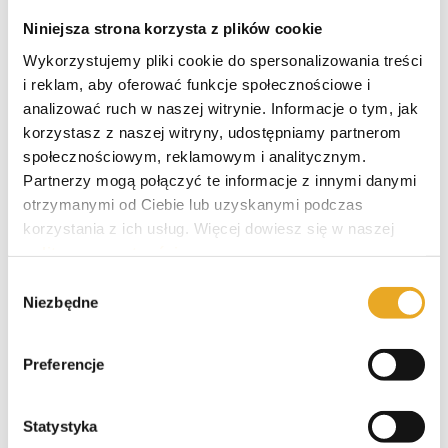
Niniejsza strona korzysta z plików cookie
Smartney – opinie i recenzja
Wykorzystujemy pliki cookie do spersonalizowania treści
i reklam, aby oferować funkcje społecznościowe i
analizować ruch w naszej witrynie. Informacje o tym, jak
Santander kredyt gotówkowy
korzystasz z naszej witryny, udostępniamy partnerom
społecznościowym, reklamowym i analitycznym.
Partnerzy mogą połączyć te informacje z innymi danymi
otrzymanymi od Ciebie lub uzyskanymi podczas
korzystania z ich usług. Więcej dowiesz się w naszej
VeloBank kredyt gotówkowy
polityce prywatności
.
Wybór
Niezbędne
zgody
Alior Bank kredyt gotówkowy
Preferencje
Statystyka
Pekao kredyt gotówkowy