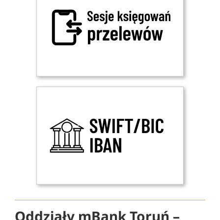
Oddziały mBank Toruń –