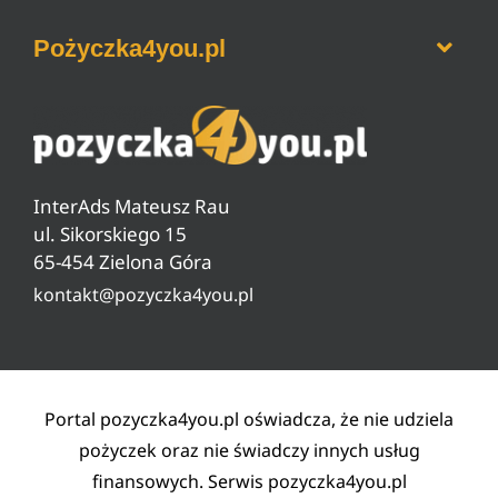
Sesje przelewów bankowych
Ranking pożyczek bez BIK
Jak wyczyścić historie w BIK
Pożyczka4you.pl
Ranking pożyczek na dowód
Jak zrobić przelew BLIKiem
Ranking darmowych pożyczek
Jak sprawdzić zadłużenie w ZUS
O nas
Ranking pożyczek od 18 lat
Czyszczenie BIG, KRD, ERIF
Pytania i odpowiedzi
Ranking pożyczek pozabankowych
Warunki pożyczki
InterAds Mateusz Rau
Ryzyko w pożyczaniu
ul. Sikorskiego 15
65-454 Zielona Góra
Lista partnerów
kontakt@pozyczka4you.pl
Polityka prywatności
Regulamin
Kontakt
Portal pozyczka4you.pl oświadcza, że nie udziela
pożyczek oraz nie świadczy innych usług
finansowych. Serwis pozyczka4you.pl