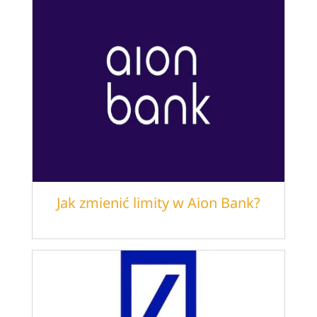
Jak zmienić limity w Aion Bank?