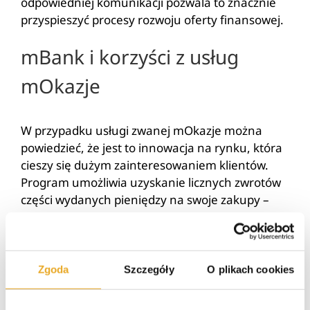
odpowiedniej komunikacji pozwala to znacznie
przyspieszyć procesy rozwoju oferty finansowej.
mBank i korzyści z usług
mOkazje
W przypadku usługi zwanej mOkazje można
powiedzieć, że jest to innowacja na rynku, która
cieszy się dużym zainteresowaniem klientów.
Program umożliwia uzyskanie licznych zwrotów
części wydanych pieniędzy na swoje zakupy –
także przez internet. Warto wiedzieć, że pełna
lista sklepów, które nawiązują współpracę w
ramach zwrotu, jest dostępna w serwisie
transakcyjnym, a także aplikacji mobilnej.
Zgoda
Szczegóły
O plikach cookies
Ciekawostką jest fakt, że wszelkie zwroty gotówki
trafiają bezpośrednio na konto klienta, który