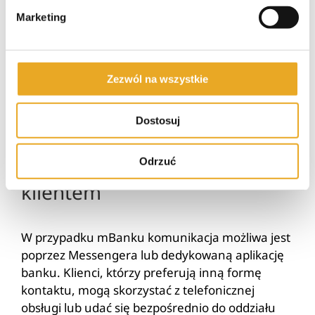
indywidualnych potrzeb konsumenta, dzięki
Marketing
czemu staje się atrakcyjną alternatywą dla
innych instytucji finansowych funkcjonujących
na rynku. Ze względu na wieloletnie
doświadczenie marki we współpracy z klientem
Zezwól na wszystkie
indywidualnym i biznesowym, można mieć
pewność, że jakość świadczonych usług będzie
Dostosuj
na najwyższym poziomie.
mBank a komunikacja z
Odrzuć
klientem
W przypadku mBanku komunikacja możliwa jest
poprzez Messengera lub dedykowaną aplikację
banku. Klienci, którzy preferują inną formę
kontaktu, mogą skorzystać z telefonicznej
obsługi lub udać się bezpośrednio do oddziału