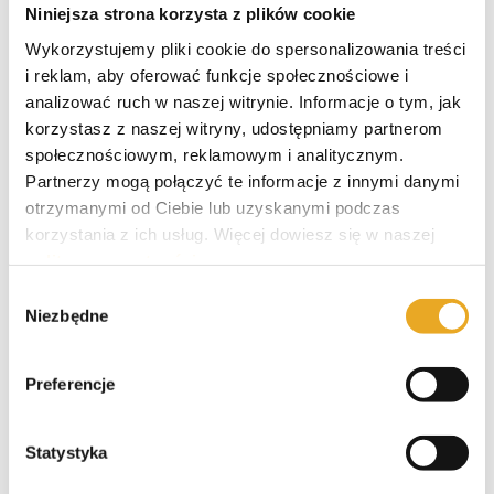
Niniejsza strona korzysta z plików cookie
aktywował usługę w bankowości online.
Wykorzystujemy pliki cookie do spersonalizowania treści
Dlaczego warto skorzystać z
i reklam, aby oferować funkcje społecznościowe i
analizować ruch w naszej witrynie. Informacje o tym, jak
mBank?
korzystasz z naszej witryny, udostępniamy partnerom
społecznościowym, reklamowym i analitycznym.
Partnerzy mogą połączyć te informacje z innymi danymi
W przypadku firmy mBank opinie użytkowników
otrzymanymi od Ciebie lub uzyskanymi podczas
mówią jasno, że oferta banku jest przejrzysta i
korzystania z ich usług. Więcej dowiesz się w naszej
zdecydowanie warta uwagi. Ze względu na
polityce prywatności
.
wysoki poziom obsługi klientów, indywidualnie
Wybór
dostosowywaną ofertę finansową,
Niezbędne
zgody
a także liczne filie na terenie całej Polski, można
stwierdzić, że to jedna z nielicznych instytucji,
która daje tak duże możliwości. Zdecydowanie
Preferencje
warto zainteresować się współpracą z tą marką i
sprawdzić liczne korzyści, które mogą z niej
Statystyka
wynikać. Oferta banku dostosowywana jest do