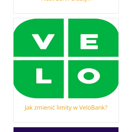
Jak zmienić limity w VeloBank?