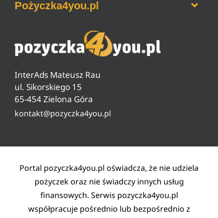
Pożyczka4you.pl
Ranking pożyczek na dowód
Jak zrobić przelew BLIKiem
Ranking darmowych pożyczek
Jak sprawdzić zadłużenie w ZUS
O nas
Ranking pożyczek od 18 lat
Czyszczenie BIG, KRD, ERIF
Pytania i odpowiedzi
Ranking pożyczek pozabankowych
Warunki pożyczki
InterAds Mateusz Rau
Ryzyko w pożyczaniu
ul. Sikorskiego 15
65-454 Zielona Góra
Lista partnerów
kontakt@pozyczka4you.pl
Polityka prywatności
Regulamin
Kontakt
Portal pozyczka4you.pl oświadcza, że nie udziela
pożyczek oraz nie świadczy innych usług
finansowych. Serwis pozyczka4you.pl
współpracuje pośrednio lub bezpośrednio z