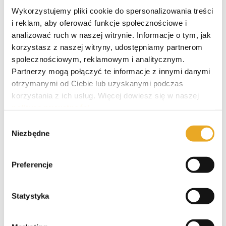
Wykorzystujemy pliki cookie do spersonalizowania treści
i reklam, aby oferować funkcje społecznościowe i
analizować ruch w naszej witrynie. Informacje o tym, jak
korzystasz z naszej witryny, udostępniamy partnerom
Crezu – opinie i recenzja
społecznościowym, reklamowym i analitycznym.
Partnerzy mogą połączyć te informacje z innymi danymi
otrzymanymi od Ciebie lub uzyskanymi podczas
korzystania z ich usług. Więcej dowiesz się w naszej
Tarata – opinie i recenzja
polityce prywatności
.
Wybór
Niezbędne
zgody
Polecane kredyty
Preferencje
Statystyka
Smartney – opinie i recenzja