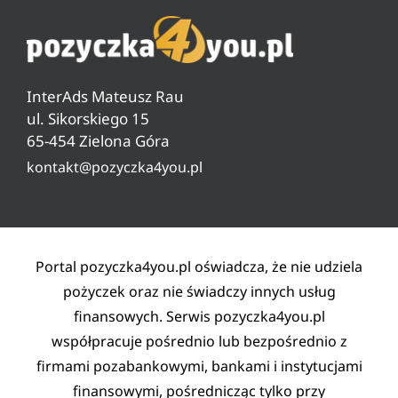
Ranking darmowych pożyczek
Jak sprawdzić zadłużenie w ZUS
O nas
Ranking pożyczek od 18 lat
Czyszczenie BIG, KRD, ERIF
Pytania i odpowiedzi
Ranking pożyczek pozabankowych
Warunki pożyczki
InterAds Mateusz Rau
Ryzyko w pożyczaniu
ul. Sikorskiego 15
65-454 Zielona Góra
Lista partnerów
kontakt@pozyczka4you.pl
Polityka prywatności
Regulamin
Kontakt
Portal pozyczka4you.pl oświadcza, że nie udziela
pożyczek oraz nie świadczy innych usług
finansowych. Serwis pozyczka4you.pl
współpracuje pośrednio lub bezpośrednio z
firmami pozabankowymi, bankami i instytucjami
finansowymi, pośrednicząc tylko przy