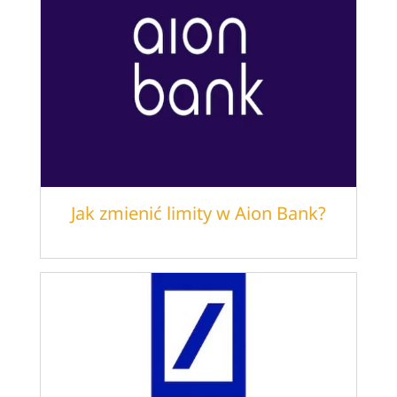
Jak zmienić limity w Aion Bank?