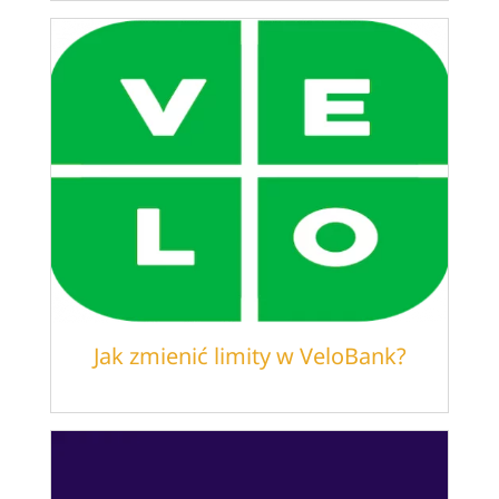
Jak zmienić limity w VeloBank?