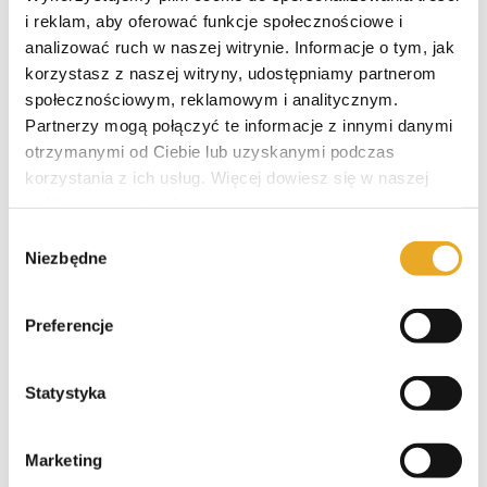
i reklam, aby oferować funkcje społecznościowe i
analizować ruch w naszej witrynie. Informacje o tym, jak
korzystasz z naszej witryny, udostępniamy partnerom
społecznościowym, reklamowym i analitycznym.
Polecane pożyczki
Partnerzy mogą połączyć te informacje z innymi danymi
otrzymanymi od Ciebie lub uzyskanymi podczas
korzystania z ich usług. Więcej dowiesz się w naszej
polityce prywatności
.
SzybkoPozycz – opinie i recenzja
Wybór
Niezbędne
zgody
SuperGrosz – opinie i recenzja
Preferencje
Pieniądze-Pożyczka – opinie i
Statystyka
recenzja
Marketing