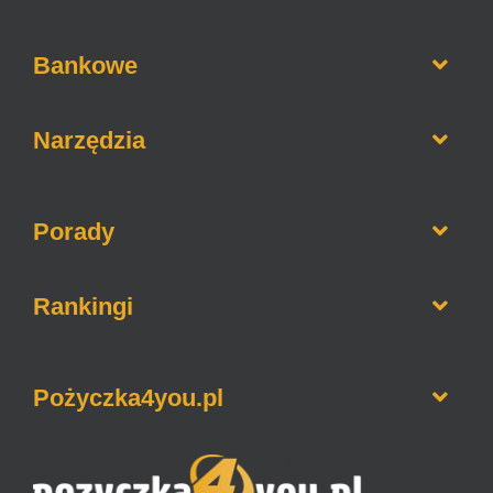
Opinie o firmach pożyczkowych
Bankowe
Pożyczki bez weryfikacji BIK
Pożyczki na raty
Informacje o bankach
Narzędzia
Pożyczki dla zadłużonych
Lokaty bankowe
Chwilówki online
Jaki to bank
Kredyty hipoteczne
Porady
Kalkulator gotówkowy
Kredyty konsolidacyjne
Kalkulator hipoteczny
Konta walutowe
Jak sprawdzić BIK
Rankingi
Kwota słownie
Konta oszczędnościowe
Jak sprawdzić KRD
Sesje przelewów bankowych
Ranking pożyczek bez BIK
Jak wyczyścić historie w BIK
Pożyczka4you.pl
Ranking pożyczek na dowód
Jak zrobić przelew BLIKiem
Ranking darmowych pożyczek
Jak sprawdzić zadłużenie w ZUS
O nas
Ranking pożyczek od 18 lat
Czyszczenie BIG, KRD, ERIF