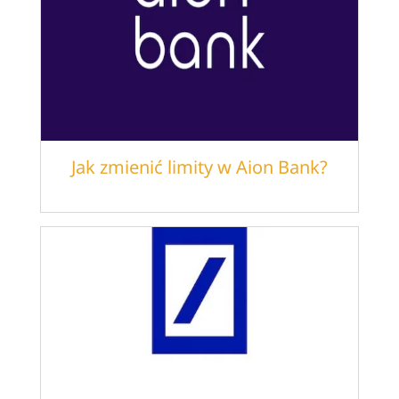
Jak zmienić limity w Aion Bank?