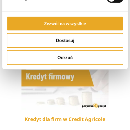
Zezwól na wszystkie
Kredyt dla firm w Citi Handlowy
Dostosuj
Odrzuć
Kredyt dla firm w Credit Agricole