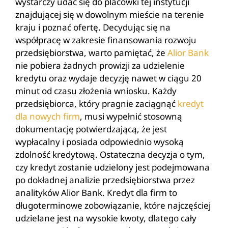
wystarczy udać się do placówki tej instytucji
znajdującej się w dowolnym mieście na terenie
kraju i poznać ofertę. Decydując się na
współpracę w zakresie finansowania rozwoju
przedsiębiorstwa, warto pamiętać, że
Alior Bank
nie pobiera żadnych prowizji za udzielenie
kredytu oraz wydaje decyzję nawet w ciągu 20
minut od czasu złożenia wniosku. Każdy
przedsiębiorca, który pragnie zaciągnąć
kredyt
dla nowych firm
, musi wypełnić stosowną
dokumentację potwierdzającą, że jest
wypłacalny i posiada odpowiednio wysoką
zdolność kredytową. Ostateczna decyzja o tym,
czy kredyt zostanie udzielony jest podejmowana
po dokładnej analizie przedsiębiorstwa przez
analityków Alior Bank. Kredyt dla firm to
długoterminowe zobowiązanie, które najczęściej
udzielane jest na wysokie kwoty, dlatego cały