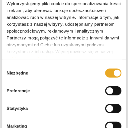
Wykorzystujemy pliki cookie do spersonalizowania treści
Kredyt dla firm w BNP
i reklam, aby oferować funkcje społecznościowe i
analizować ruch w naszej witrynie. Informacje o tym, jak
korzystasz z naszej witryny, udostępniamy partnerom
społecznościowym, reklamowym i analitycznym.
Partnerzy mogą połączyć te informacje z innymi danymi
otrzymanymi od Ciebie lub uzyskanymi podczas
korzystania z ich usług. Więcej dowiesz się w naszej
polityce prywatności
.
Wybór
Niezbędne
zgody
Kredyt dla firm w PEKAO
Preferencje
Statystyka
Marketing