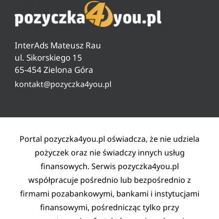
O nas
Ranking pożyczek od 18 lat
Czyszczenie BIG, KRD, ERIF
Pytania i odpowiedzi
Ranking pożyczek pozabankowych
Warunki pożyczki
InterAds Mateusz Rau
Ryzyko w pożyczaniu
ul. Sikorskiego 15
65-454 Zielona Góra
Lista partnerów
kontakt@pozyczka4you.pl
Polityka prywatności
Regulamin
Kontakt
Portal pozyczka4you.pl oświadcza, że nie udziela
pożyczek oraz nie świadczy innych usług
finansowych. Serwis pozyczka4you.pl
współpracuje pośrednio lub bezpośrednio z
firmami pozabankowymi, bankami i instytucjami
finansowymi, pośrednicząc tylko przy