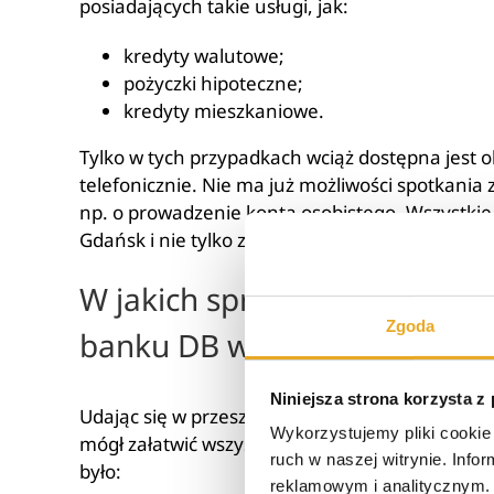
posiadających takie usługi, jak:
kredyty walutowe;
pożyczki hipoteczne;
kredyty mieszkaniowe.
Tylko w tych przypadkach wciąż dostępna jest o
telefonicznie. Nie ma już możliwości spotkania
np. o prowadzenie konta osobistego. Wszystkie 
Gdańsk i nie tylko zostały bezpowrotnie wycofa
W jakich sprawach była pomo
Zgoda
banku DB w Gdańsku?
Niniejsza strona korzysta z
Udając się w przeszłości do jeszcze funkcjonu
Wykorzystujemy pliki cookie 
mógł załatwić wszystkie sprawy związane z fin
ruch w naszej witrynie. Inf
było:
reklamowym i analitycznym. 