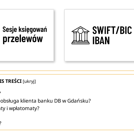
IS TREŚCI
[
ukryj
]
?
 obsługa klienta banku DB w Gdańsku?
ty i wpłatomaty?
?