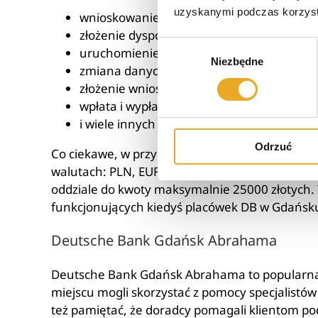
uzyskanymi podczas korzysta
wnioskowanie o nowe konto bankowe;
złożenie dyspozycji zamknięcia rachunku
Wybór
uruchomienie nowej lokaty lub funduszu 
Niezbędne
zgody
zmiana danych osobowych i teleadresowy
złożenie wniosku o nowy kredyt mieszkan
wpłata i wypłata gotówki;
i wiele innych spraw…
Odrzuć
Co ciekawe, w przypadku Deutsche Bank Gdańsk
walutach: PLN, EUR, USD. Warto też nadmienić
oddziale do kwoty maksymalnie 25000 złotych. T
funkcjonujących kiedyś placówek DB w Gdańsku 
Deutsche Bank Gdańsk Abrahama
Deutsche Bank Gdańsk Abrahama to popularna pl
miejscu mogli skorzystać z pomocy specjalistów
też pamiętać, że doradcy pomagali klientom po