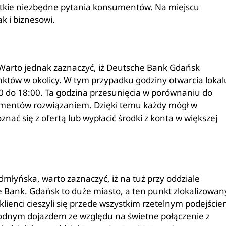
ystkie niezbędne pytania konsumentów. Na miejscu
ak i biznesowi.
Warto jednak zaznaczyć, iż Deutsche Bank Gdańsk
nktów w okolicy. W tym przypadku godziny otwarcia lokal
00 do 18:00. Ta godzina przesunięcia w porównaniu do
mentów rozwiązaniem. Dzięki temu każdy mógł w
ać się z ofertą lub wypłacić środki z konta w większej
dmłyńska, warto zaznaczyć, iż na tuż przy oddziale
 Bank. Gdańsk to duże miasto, a ten punkt zlokalizowan
klienci cieszyli się przede wszystkim rzetelnym podejści
godnym dojazdem ze względu na świetne połączenie z