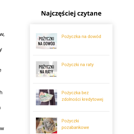
Najczęściej czytane
w,
Pożyczka na dowód
y
Pożyczki na raty
e
ch
Pożyczka bez
zdolności kredytowej
a
Pożyczki
pozabankowe
ów