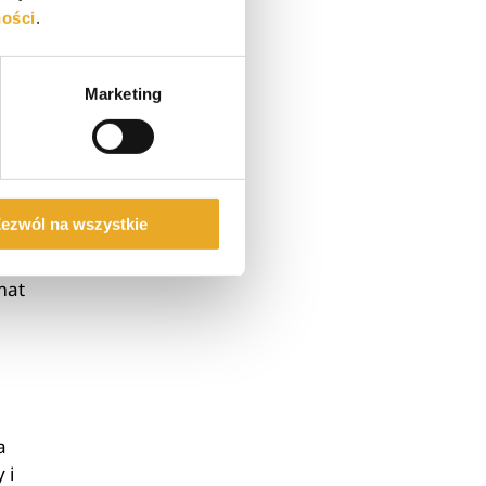
ności
.
Marketing
ezwól na wszystkie
mat
a
 i