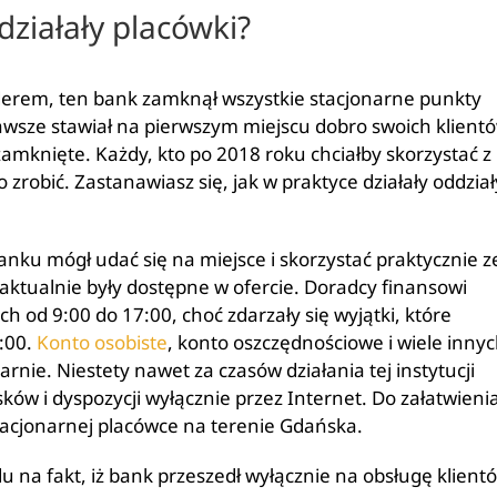
ziałały placówki?
anderem, ten bank zamknął wszystkie stacjonarne punkty
sze stawiał na pierwszym miejscu dobro swoich klientó
amknięte. Każdy, kto po 2018 roku chciałby skorzystać z
o zrobić. Zastanawiasz się, jak w praktyce działały oddział
ku mógł udać się na miejsce i skorzystać praktycznie z
aktualnie były dostępne w ofercie. Doradcy finansowi
 od 9:00 do 17:00, choć zdarzały się wyjątki, które
:00.
Konto osobiste
, konto oszczędnościowe i wiele inny
rnie. Niestety nawet za czasów działania tej instytucji
ów i dyspozycji wyłącznie przez Internet. Do załatwieni
stacjonarnej placówce na terenie Gdańska.
u na fakt, iż bank przeszedł wyłącznie na obsługę klient