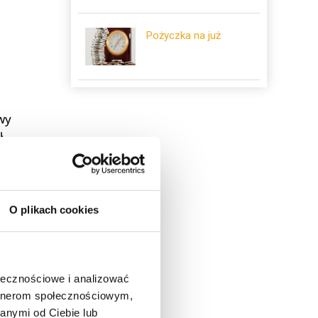
Pożyczka na już
wy
ł
O plikach cookies
żdy
ołecznościowe i analizować
artnerom społecznościowym,
anymi od Ciebie lub