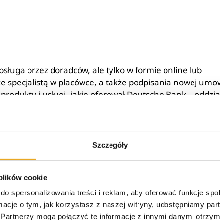
bsługa przez doradców, ale tylko w formie online lub
 ze specjalistą w placówce, a także podpisania nowej umo
produkty i usługi, jakie oferował Deutsche Bank – oddzia
ne z rynku.
cna stacjonarna obsługa klienta
Szczegóły
 plików cookie
jącej placówki Deutsche Banku w Gdańsku, praktycznie ka
do spersonalizowania treści i reklam, aby oferować funkcje sp
ansami i bankowością. Oznacza to, że na miejscu możliwe
ormacje o tym, jak korzystasz z naszej witryny, udostępniamy p
Partnerzy mogą połączyć te informacje z innymi danymi otrzym