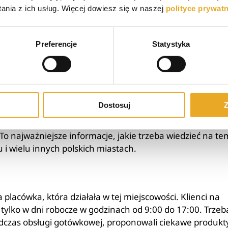
nia z ich usług. Więcej dowiesz się w naszej
polityce prywat
 bankowego;
inwestycyjnego;
Preferencje
Statystyka
ch;
iowy lub gotówkowy;
Dostosuj
Z
 oddziały realizowały obsługę gotówkową w trzech
, że bank pozwalał na jednorazową wypłatę gotówki w
o najważniejsze informacje, jakie trzeba wiedzieć na te
i wielu innych polskich miastach.
acówka, która działała w tej miejscowości. Klienci na
 tylko w dni robocze w godzinach od 9:00 do 17:00. Trzeb
dczas obsługi gotówkowej, proponowali ciekawe produkty