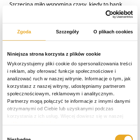
Szczecina miło wspomina czasy, kiedy to bank
Deutsche prężnie się rozwijał i przyciągał uwagę
swoją ciekawą ofertą, dopasowaną do potrzeb
nawet najbardziej wymagających klientów.
Zgoda
Szczegóły
O plikach cookies
Opinie o Deutsche Banku w
Niniejsza strona korzysta z plików cookie
Szczecinie
Wykorzystujemy pliki cookie do spersonalizowania treści
i reklam, aby oferować funkcje społecznościowe i
W dzisiejszych czasach wciąż wielu klientów
analizować ruch w naszej witrynie. Informacje o tym, jak
pamięta, jak działał Deutsche Bank w Szczecinie.
korzystasz z naszej witryny, udostępniamy partnerom
Według opinii byłych klientów oraz
społecznościowym, reklamowym i analitycznym.
obserwatorów jeszcze przed 2018 rokiem DB był
Partnerzy mogą połączyć te informacje z innymi danymi
jedną z najbardziej rozpoznawalnych instytucji
otrzymanymi od Ciebie lub uzyskanymi podczas
finansowych w tym regionie. Jeszcze za czasów
korzystania z ich usług. Więcej dowiesz się w naszej
polityce prywatności
.
świetności banków wiele osób decydowało się na
konta bankowe, lokaty czy nawet kredyty w tej
Wybór
Niezbędne