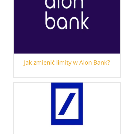
Jak zmienić limity w Aion Bank?