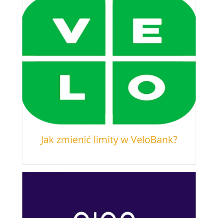
Jak zmienić limity w VeloBank?