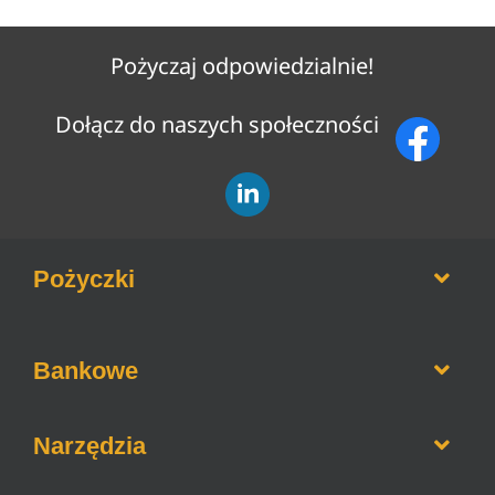
Pożyczaj odpowiedzialnie!
Dołącz do naszych społeczności
Pożyczki
Opinie o firmach pożyczkowych
Bankowe
Pożyczki bez weryfikacji BIK
Pożyczki na raty
Informacje o bankach
Narzędzia
Pożyczki dla zadłużonych
Lokaty bankowe