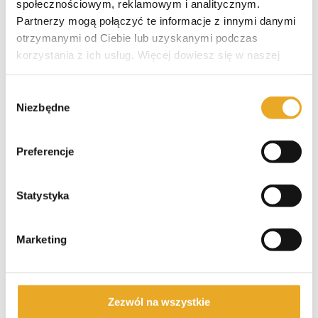
społecznościowym, reklamowym i analitycznym.
Partnerzy mogą połączyć te informacje z innymi danymi
otrzymanymi od Ciebie lub uzyskanymi podczas
korzystania z ich usług. Więcej dowiesz się w naszej
Polecane kredyty
polityce prywatności
.
Wybór
Niezbędne
zgody
Smartney – opinie i recenzja
Preferencje
Santander kredyt gotówkowy
Statystyka
Marketing
VeloBank kredyt gotówkowy
Zezwól na wszystkie