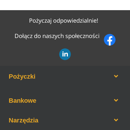
Pożyczaj odpowiedzialnie!
Dołącz do naszych społeczności
Pożyczki
Opinie o firmach pożyczkowych
Bankowe
Pożyczki bez weryfikacji BIK
Pożyczki na raty
Informacje o bankach
Narzędzia
Pożyczki dla zadłużonych
Lokaty bankowe