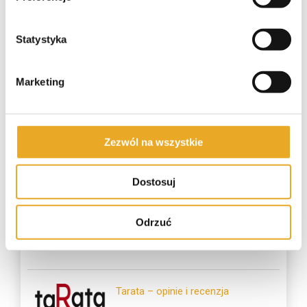
SzybkoPozycz – opinie i recenzja
Statystyka
SuperGrosz – opinie i recenzja
Marketing
Pieniądze-Pożyczka – opinie i
Zezwól na wszystkie
recenzja
Dostosuj
Odrzuć
Crezu – opinie i recenzja
Tarata – opinie i recenzja