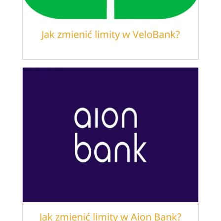
Jak zmienić limity w VeloBank?
Jak zmienić limity w Aion Bank?