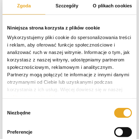
Zgoda
Szczegóły
O plikach cookies
Polecane kredyty
Niniejsza strona korzysta z plików cookie
Wykorzystujemy pliki cookie do spersonalizowania treści
i reklam, aby oferować funkcje społecznościowe i
Smartney – opinie i recenzja
analizować ruch w naszej witrynie. Informacje o tym, jak
korzystasz z naszej witryny, udostępniamy partnerom
społecznościowym, reklamowym i analitycznym.
Partnerzy mogą połączyć te informacje z innymi danymi
Santander kredyt gotówkowy
otrzymanymi od Ciebie lub uzyskanymi podczas
korzystania z ich usług. Więcej dowiesz się w naszej
polityce prywatności
.
Wybór
VeloBank kredyt gotówkowy
Niezbędne
zgody
Preferencje