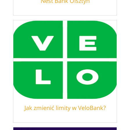
Nest Bank Olsztyn
Jak zmienić limity w VeloBank?