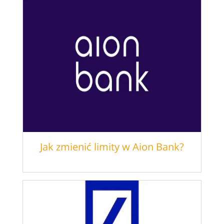
Jak zmienić limity w Aion Bank?