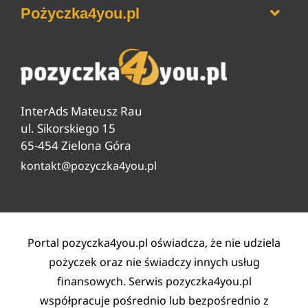
Pożyczka4you.pl
Ranking pożyczek na dowód
Jak zrobić przelew BLIKiem
Ranking darmowych pożyczek
Jak sprawdzić zadłużenie w ZUS
O nas
Ranking pożyczek od 18 lat
Czyszczenie BIG, KRD, ERIF
Pytania i odpowiedzi
Ranking pożyczek pozabankowych
Warunki pożyczki
InterAds Mateusz Rau
Ryzyko w pożyczaniu
ul. Sikorskiego 15
65-454 Zielona Góra
Lista partnerów
kontakt@pozyczka4you.pl
Polityka prywatności
Regulamin
Kontakt
Portal pozyczka4you.pl oświadcza, że nie udziela
pożyczek oraz nie świadczy innych usług
finansowych. Serwis pozyczka4you.pl
współpracuje pośrednio lub bezpośrednio z