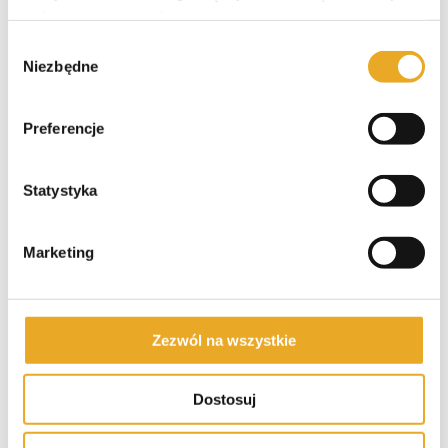
Pieniądze-Pożyczka – opinie i
polityce prywatności
.
recenzja
Wybór
Niezbędne
zgody
Preferencje
Crezu – opinie i recenzja
Statystyka
Tarata – opinie i recenzja
Marketing
Zezwól na wszystkie
Polecane kredyty
Dostosuj