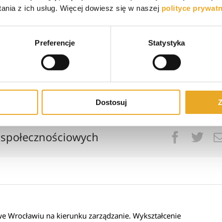
nia z ich usług. Więcej dowiesz się w naszej
polityce prywat
Preferencje
Statystyka
/5 - (1 oddanych głosów)
Dostosuj
Z
 społecznościowych
Facebo
Twi
 Wrocławiu na kierunku zarządzanie. Wykształcenie