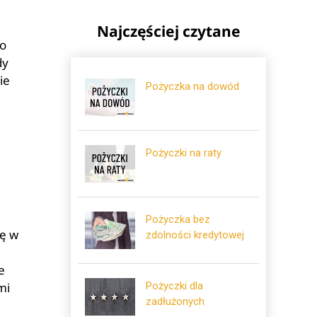
Najczęściej czytane
ao
dy
ie
Pożyczka na dowód
Pożyczki na raty
Pożyczka bez
ię w
zdolności kredytowej
e
Pożyczki dla
mi
zadłużonych