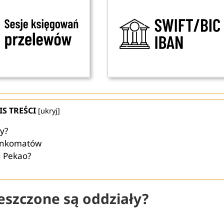
IS TREŚCI
[
ukryj
]
y?
bankomatów
u Pekao?
eszczone są oddziały?