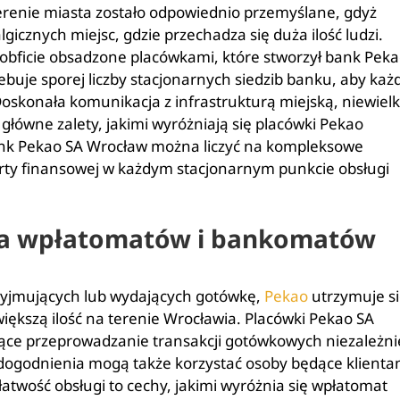
renie miasta zostało odpowiednio przemyślane, gdyż
gicznych miejsc, gdzie przechadza się duża ilość ludzi.
y obficie obsadzone placówkami, które stworzył bank Pek
ebuje sporej liczby stacjonarnych siedzib banku, aby każ
 Doskonała komunikacja z infrastrukturą miejską, niewielk
 główne zalety, jakimi wyróżniają się placówki Pekao
nk Pekao SA Wrocław można liczyć na kompleksowe
rty finansowej w każdym stacjonarnym punkcie obsługi
cja wpłatomatów i bankomatów
zyjmujących lub wydających gotówkę,
Pekao
utrzymuje s
jwiększą ilość na terenie Wrocławia. Placówki Pekao SA
ce przeprowadzanie transakcji gotówkowych niezależni
 udogodnienia mogą także korzystać osoby będące klienta
łatwość obsługi to cechy, jakimi wyróżnia się wpłatomat