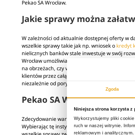
Pekao SA Wrocław.
Jakie sprawy można załatw
W zależności od aktualnie dostępnej oferty w d
wszelkie sprawy takie jak np. wniosek o
kredyt 
nielicznych banków stale inwestuje w swój rozw
Wrocław umożliwia szybkie załatwienie spraw w 
na obrzeżach, czy w centrum. Wpłatomat Pekao 
klientów przez całą dobę, dzięki czemu możliwe
niezależnie od pory.
Zgoda
Pekao SA Wrocław – opinie
Niniejsza strona korzysta z
Zdecydowanie warto korzystać z usług bankowoś
Wykorzystujemy pliki cookie 
Wybierając tę instytucję oraz filie znajdujące s
ruch w naszej witrynie. Inf
reklamowym i analitycznym. 
wszelkie sprawy związane z prowadzeniem kont