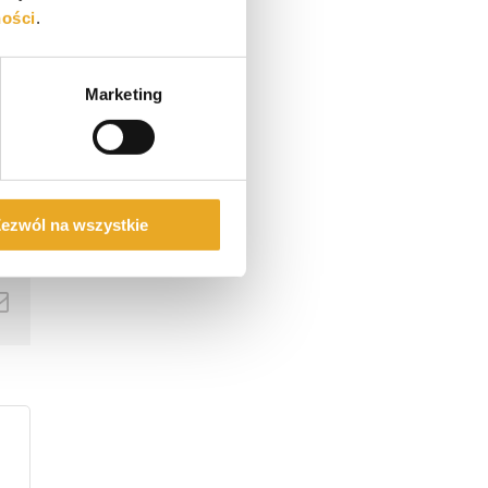
ności
.
Marketing
ezwól na wszystkie
ok
tter
Email