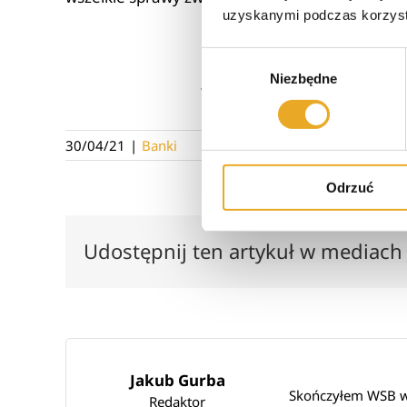
uzyskanymi podczas korzysta
Wybór
Niezbędne
zgody
5
30/04/21
|
Banki
Odrzuć
Udostępnij ten artykuł w mediach
Jakub Gurba
Skończyłem WSB we
Redaktor