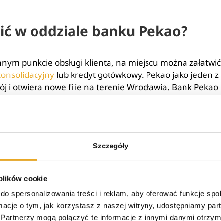
ić w oddziale banku Pekao?
anym punkcie obsługi klienta, na miejscu można załatwić
konsolidacyjny
lub kredyt gotówkowy. Pekao jako jeden z
ój i otwiera nowe filie na terenie Wrocławia. Bank Pekao
każdej placówce niezależnie od tego, czy znajduje się o
we Wrocławiu to urządzenie, które dostępne jest do uż
 jest realizowanie wszelkich transakcji gotówkowych
Szczegóły
 plików cookie
ci stacjonarnej, jakie proponuje bank Pekao SA Wrocła
do spersonalizowania treści i reklam, aby oferować funkcje sp
ię na terenie miasta, można w krótkim czasie załatwić
ormacje o tym, jak korzystasz z naszej witryny, udostępniamy p
Partnerzy mogą połączyć te informacje z innymi danymi otrzym
a osobistego lub spłatą zobowiązań.