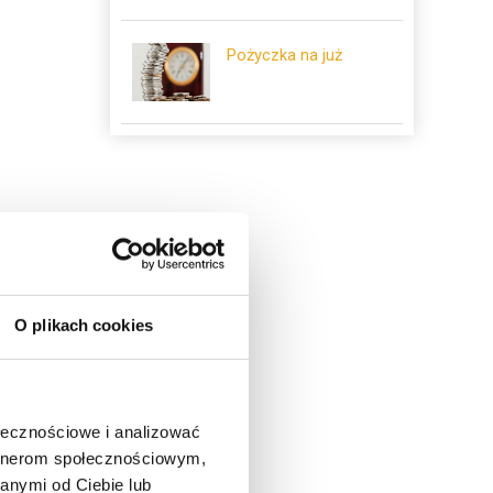
Pożyczka na już
na
ytku
O plikach cookies
w.
ołecznościowe i analizować
artnerom społecznościowym,
anymi od Ciebie lub