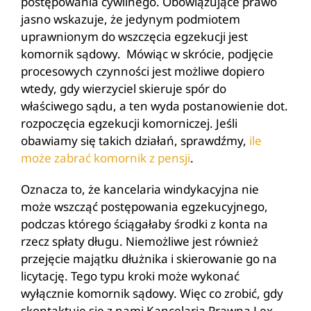
postępowania cywilnego. Obowiązujące prawo
jasno wskazuje, że jedynym podmiotem
uprawnionym do wszczęcia egzekucji jest
komornik sądowy. Mówiąc w skrócie, podjęcie
procesowych czynności jest możliwe dopiero
wtedy, gdy wierzyciel skieruje spór do
właściwego sądu, a ten wyda postanowienie dot.
rozpoczęcia egzekucji komorniczej. Jeśli
obawiamy się takich działań, sprawdźmy,
ile
może zabrać komornik z pensji
.
Oznacza to, że kancelaria windykacyjna nie
może wszcząć postępowania egzekucyjnego,
podczas którego ściągałaby środki z konta na
rzecz spłaty długu. Niemożliwe jest również
przejęcie majątku dłużnika i skierowanie go na
licytację. Tego typu kroki może wykonać
wyłącznie komornik sądowy. Więc co zrobić, gdy
skontaktuje się z nami Kancelaria Prawna Lex