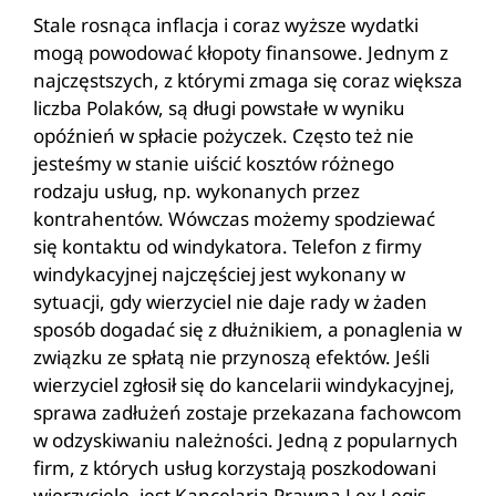
Stale rosnąca inflacja i coraz wyższe wydatki
mogą powodować kłopoty finansowe. Jednym z
najczęstszych, z którymi zmaga się coraz większa
liczba Polaków, są długi powstałe w wyniku
opóźnień w spłacie pożyczek. Często też nie
jesteśmy w stanie uiścić kosztów różnego
rodzaju usług, np. wykonanych przez
kontrahentów. Wówczas możemy spodziewać
się kontaktu od windykatora. Telefon z firmy
windykacyjnej najczęściej jest wykonany w
sytuacji, gdy wierzyciel nie daje rady w żaden
sposób dogadać się z dłużnikiem, a ponaglenia w
związku ze spłatą nie przynoszą efektów. Jeśli
wierzyciel zgłosił się do kancelarii windykacyjnej,
sprawa zadłużeń zostaje przekazana fachowcom
w odzyskiwaniu należności. Jedną z popularnych
firm, z których usług korzystają poszkodowani
wierzyciele, jest Kancelaria Prawna Lex Legis