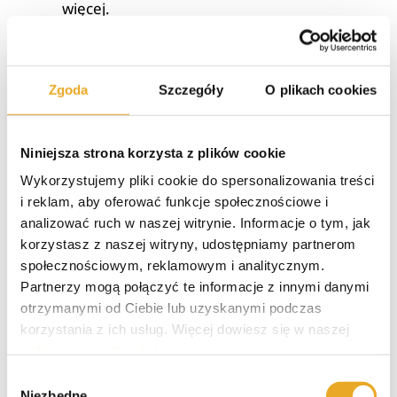
więcej.
Pamiętaj!
Zgoda
Szczegóły
O plikach cookies
Wierzyciel może wnioskować o zwrot
kosztów postępowania windykacyjnego,
Niniejsza strona korzysta z plików cookie
jeśli opłaty przewyższają równowartości
Wykorzystujemy pliki cookie do spersonalizowania treści
ustalone na podstawie średniego kursu
i reklam, aby oferować funkcje społecznościowe i
NBP.
analizować ruch w naszej witrynie. Informacje o tym, jak
korzystasz z naszej witryny, udostępniamy partnerom
społecznościowym, reklamowym i analitycznym.
Partnerzy mogą połączyć te informacje z innymi danymi
Koszty windykacji mogą przyjmować różne
otrzymanymi od Ciebie lub uzyskanymi podczas
kwoty. Zwykle są uzależnione od cennika danej
korzystania z ich usług. Więcej dowiesz się w naszej
kancelarii, ale nie tylko. Liczy się częstotliwość
polityce prywatności
.
podejmowanych prób kontaktu i liczba
Wybór
wydawanych monitów. Jeśli windykacja nie
Niezbędne