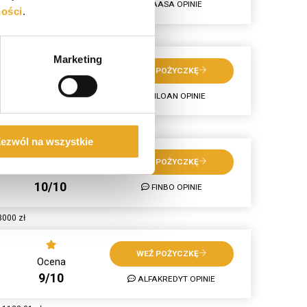
7/10
AASA OPINIE
ności
.
 10 518,69 zł
Marketing
WEŹ POŻYCZKĘ
Ocena
7/10
MILOAN OPINIE
 1237,5 zł
ezwól na wszystkie
WEŹ POŻYCZKĘ
Ocena
10/10
FINBO OPINIE
3000 zł
WEŹ POŻYCZKĘ
Ocena
9/10
ALFAKREDYT OPINIE