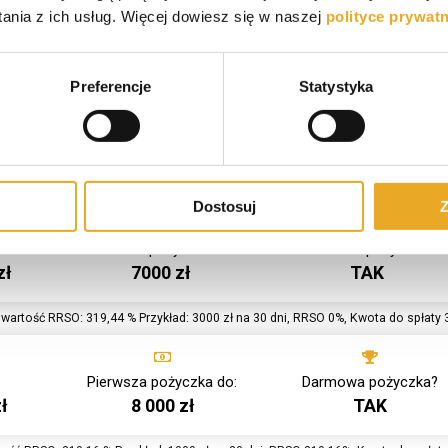
 zł
25 000 zł
NIE
nia z ich usług. Więcej dowiesz się w naszej
polityce prywat
ć RRSO: 48,12% Przykład: 6000 zł na 36 miesięcy, RRSO 48,12%, Kwota do spłaty
Preferencje
Statystyka
Pierwsza pożyczka do:
Darmowa pożyczka?
ł
3 000 zł
NIE
tość RRSO: 319,14 % Przykład: 1000zł na 30 dni, RRSO 319,14%, Kwota do spłaty
Dostosuj
Z
Pierwsza pożyczka do:
Darmowa pożyczka?
zł
7000 zł
TAK
wartość RRSO: 319,44 % Przykład: 3000 zł na 30 dni, RRSO 0%, Kwota do spłaty 
Pierwsza pożyczka do:
Darmowa pożyczka?
ł
8 000 zł
TAK