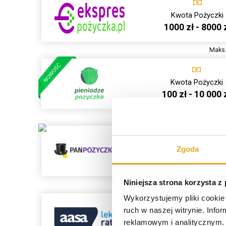
Kwota Pożyczki
1000 zł - 8000 
Maks.
Kwota Pożyczki
100 zł - 10 000 
Maks. 
Zgoda
Kwota Pożyczki
100 zł - 50 000 
Niniejsza strona korzysta z
Maks
Wykorzystujemy pliki cookie 
ruch w naszej witrynie. Inf
Kwota Pożyczki
reklamowym i analitycznym. 