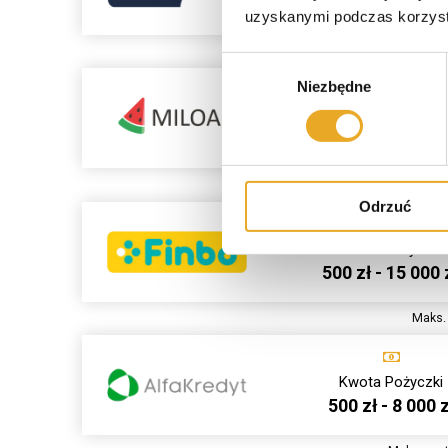
1 000 zł - 25 000
uzyskanymi podczas korzysta
Maks. wartoś
Wybór
Niezbędne
zgody
Kwota Pożyczki
500 zł - 5 000 z
Maks. war
Odrzuć
Kwota Pożyczki
500 zł - 15 000 
Maks. 
Kwota Pożyczki
500 zł - 8 000 z