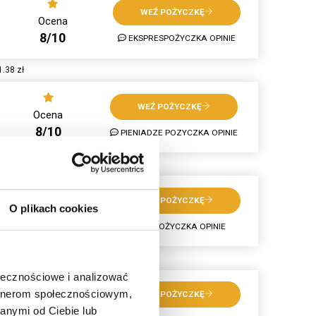
WEŹ POŻYCZKĘ
Ocena
8/10
EKSPRESPOŻYCZKA OPINIE
.38 zł
WEŹ POŻYCZKĘ
Ocena
8/10
PIENIADZE POZYCZKA OPINIE
 2000zł
WEŹ POŻYCZKĘ
O plikach cookies
Ocena
10/10
PANPOŻYCZKA OPINIE
000zł
ołecznościowe i analizować
artnerom społecznościowym,
WEŹ POŻYCZKĘ
Ocena
anymi od Ciebie lub