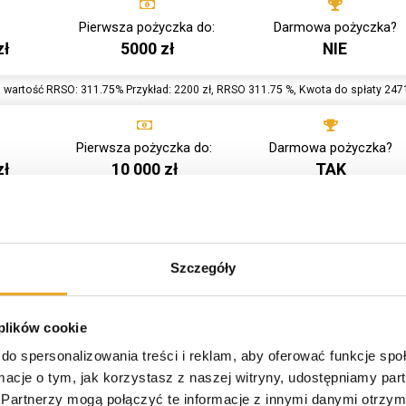
Pierwsza pożyczka do:
Darmowa pożyczka?
zł
5000 zł
NIE
 wartość RRSO: 311.75% Przykład: 2200 zł, RRSO 311.75 %, Kwota do spłaty 2471
Pierwsza pożyczka do:
Darmowa pożyczka?
zł
10 000 zł
TAK
wartość RRSO: 1926,41 % Przykład: 2000zł na 30 dni, RRSO 0%, Kwota do spłaty
Szczegóły
Pierwsza pożyczka do:
Darmowa pożyczka?
zł
5 000 zł
TAK
 plików cookie
. wartość RRSO: 319 % Przykład: 2000zł na 30 dni, RRSO 0%, Kwota do spłaty 2
do spersonalizowania treści i reklam, aby oferować funkcje sp
ormacje o tym, jak korzystasz z naszej witryny, udostępniamy p
Pierwsza pożyczka do:
Darmowa pożyczka?
Partnerzy mogą połączyć te informacje z innymi danymi otrzym