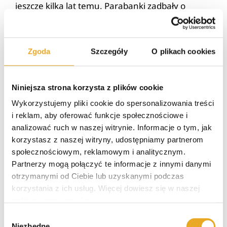
jeszcze kilka lat temu. Parabanki zadbały o
większe bezpieczeństwo potencjalnych
pożyczkobiorców i umożliwiają weryfikację
tożsamości z zastosowaniem nowocześniejszych
Zgoda
Szczegóły
O plikach cookies
metod. Możemy bowiem przekazać nasze dane
do instytucji za pomocą przelewu
weryfikacyjnego w kwocie 1-10 groszy lub
Niniejsza strona korzysta z plików cookie
skorzystać z aplikacji mobilnej. Druga opcja
Wykorzystujemy pliki cookie do spersonalizowania treści
oferowana jest jedynie przez kilka firm, jednak
i reklam, aby oferować funkcje społecznościowe i
warto sprawdzić, czy dany parabank nie posiada
analizować ruch w naszej witrynie. Informacje o tym, jak
takiej możliwości. Dzięki temu oszczędzimy czas,
korzystasz z naszej witryny, udostępniamy partnerom
gdyż dane osobowe przesłane przez aplikację
społecznościowym, reklamowym i analitycznym.
trafiają niemalże natychmiast do firmy
Partnerzy mogą połączyć te informacje z innymi danymi
pożyczkowej.
otrzymanymi od Ciebie lub uzyskanymi podczas
korzystania z ich usług. Więcej dowiesz się w naszej
Następnie pozostaje nam czekać na decyzję
polityce prywatności
.
kredytową. Zazwyczaj proces jest
Wybór
przeprowadzany ekspresowo. Niektóre
Niezbędne