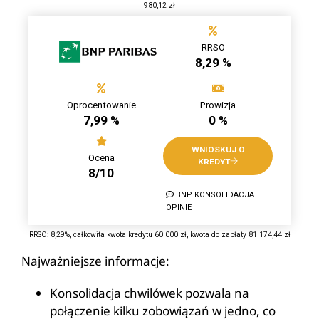
980,12 zł
RRSO
8,29 %
Oprocentowanie
Prowizja
7,99 %
0 %
WNIOSKUJ O
Ocena
KREDYT
8/10
BNP KONSOLIDACJA
OPINIE
RRSO: 8,29%, całkowita kwota kredytu 60 000 zł, kwota do zapłaty 81 174,44 zł
Najważniejsze informacje:
Konsolidacja chwilówek pozwala na
połączenie kilku zobowiązań w jedno, co