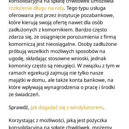
konsolidacyjna na spłatę chwilówek umożliwia
rozłożenie długu na raty
. Tego typu usługa
oferowana jest przez instytucje pozabankowe,
które kierują swoją ofertę nawet dla osób
zadłużonych z komornikiem. Bardzo często
zdarza się, że osiągnięcie porozumienia z firmą
komorniczą jest nieosiągalne. Osoby zadłużone
próbują wszelkich możliwych sposobów na
ugodę, składając stosowne wnioski, jednak
komonicy często są nieugięci. W związku z tym w
ramach egzekucji zajmują nie tylko nasze
majątki w domu, ale także konta bankowe, na
które wpływają wynagrodzenia o pracę i środki
ze świadczeń.
Sprawdź,
jak dogadać się z windykatorem
.
Korzystając z możliwości, jaką jest pożyczka
konsolidacyjna na spłatę chwilówek, możemy