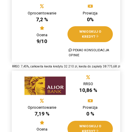
Oprocentowanie
Prowizja
7,2 %
0%
WNIOSKUJ O
Ocena
KREDYT
9/10
PEKAO KONSOLIDACJA
OPINIE
RRSO: 7,45%, całkowita kwota kredytu 32 210 zł, kwota do zapłaty 38 775,68 zł
RRSO
10,86 %
Oprocentowanie
Prowizja
7,19 %
0 %
WNIOSKUJ O
Ocena
KREDYT