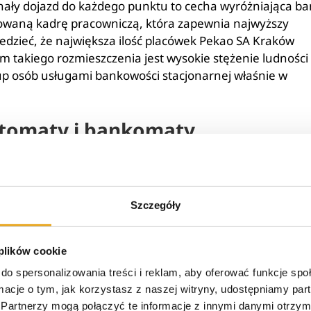
ały dojazd do każdego punktu to cecha wyróżniająca b
kowaną kadrę pracowniczą, która zapewnia najwyższy
edzieć, że największa ilość placówek Pekao SA Kraków
m takiego rozmieszczenia jest wysokie stężenie ludności
up osób usługami bankowości stacjonarnej właśnie w
tomaty i bankomaty
ta wiele maszyn umożliwiających wykonywanie transakcj
ć czasowa, dogodna lokalizacja i łatwa obsługa to cech,
Szczegóły
 pod względem ilości dostępnych maszyn tego typu posi
 Podobne walory posiada także urządzenie, jakim jest
ajduje się na terenie placówek, udostępnia je także w
 plików cookie
do spersonalizowania treści i reklam, aby oferować funkcje sp
ormacje o tym, jak korzystasz z naszej witryny, udostępniamy p
wić w placówkach Pekao Kraków?
Partnerzy mogą połączyć te informacje z innymi danymi otrzym