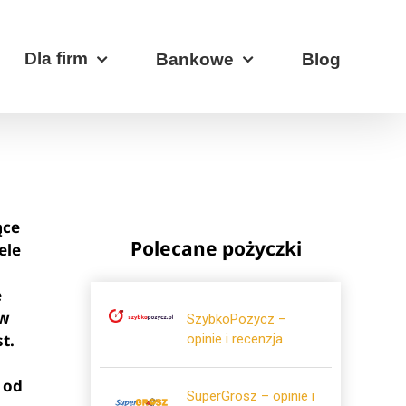
Dla firm
Bankowe
Blog
ące
Polecane pożyczki
ele
e
 w
SzybkoPozycz –
t.
opinie i recenzja
 od
SuperGrosz – opinie i