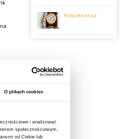
ank
Pożyczka na już
 na
i
O plikach cookies
ada
ołecznościowe i analizować
artnerom społecznościowym,
anymi od Ciebie lub