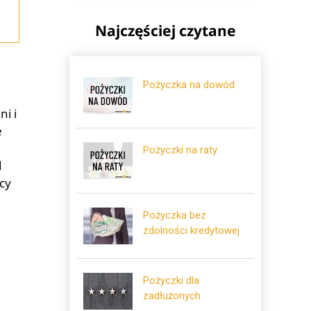
Najczęściej czytane
Pożyczka na dowód
ni i
e
Pożyczki na raty
d
cy
Pożyczka bez
zdolności kredytowej
Pożyczki dla
zadłużonych