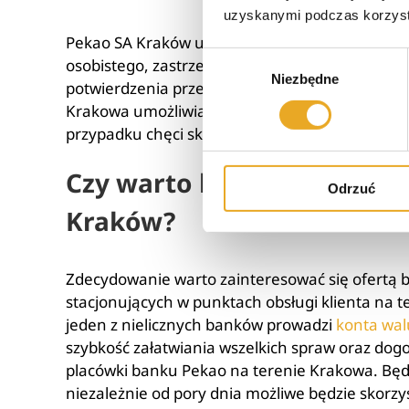
uzyskanymi podczas korzysta
Pekao SA Kraków umożliwia stacjonarne załatw
Wybór
osobistego, zastrzegania kart płatniczych ora
Niezbędne
zgody
potwierdzenia przez pracownika banku. Firma w
Krakowa umożliwia złożenie wniosku o
kredyt 
przypadku chęci skorzystania z usługi, jaką jest
Czy warto korzystać z usł
Odrzuć
Kraków?
Zdecydowanie warto zainteresować się ofertą 
stacjonujących w punktach obsługi klienta na t
jeden z nielicznych banków prowadzi
konta wa
szybkość załatwiania wszelkich spraw oraz dogo
placówki banku Pekao na terenie Krakowa. Będą
niezależnie od pory dnia możliwe będzie skorzy