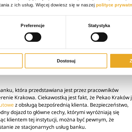
nia z ich usług. Więcej dowiesz się w naszej
polityce prywat
ienie wszelkich spraw dotyczących prowadzenia rachun
z wykonywania wszelkich transakcji wymagających
Preferencje
Statystyka
 stacjonarnych punktach obsługi klienta na terenie
konsolidacyjny
, a także załatwienie wszelkich spraw w
konto oszczędnościowe
.
ug bankowości stacjonarnej Peka
Dostosuj
Z
banku, która przedstawiana jest przez pracowników
erenie Krakowa. Ciekawostką jest fakt, że Pekao Kraków 
lutowe
z obsługą bezpośrednią klienta. Bezpieczeństwo,
dny dojazd to główne cechy, którymi wyróżniają się
c klientem tej instytucji, można być pewnym, że
stanie ze stacjonarnych usług banku.