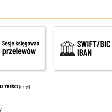
IS TREŚCI
[
ukryj
]
y