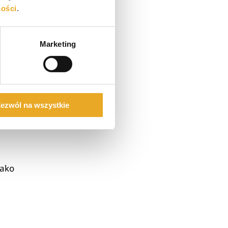
ności
.
ku
Marketing
o
ezwól na wszystkie
jako