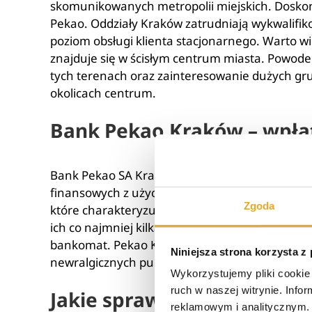
skomunikowanych metropolii miejskich. Doskon
Pekao. Oddziały Kraków zatrudniają wykwalifi
poziom obsługi klienta stacjonarnego. Warto wi
znajduje się w ścisłym centrum miasta. Powode
tych terenach oraz zainteresowanie dużych gr
okolicach centrum.
Bank Pekao Kraków – wpła
Bank Pekao SA Kraków posiada na terenie mias
finansowych z użyciem gotówki. Duża dostępnoś
Zgoda
które charakteryzują wpłatomat Pekao. Kraków
ich co najmniej kilka na terenie całego miasta.
bankomat. Pekao Kraków oprócz sprzętu, jaki zn
Niniejsza strona korzysta z
newralgicznych punktach w całym mieście.
Wykorzystujemy pliki cookie 
ruch w naszej witrynie. Inf
Jakie sprawy można załat
reklamowym i analitycznym. 