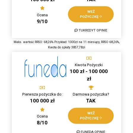
WEŹ
Ocena
POŻYCZKĘ
9/10
TUKREDYT OPINIE
Maks. wartość RRSO: 68,26% Przykład: 1000zł na 11 miesięcy, RRSO 68,26%,
Kwota do spłaty 3857,78zł
Kwota Pożyczki
100 zł - 100 000
zł
Pierwsza pożyczka do:
Darmowa pożyczka?
100 000 zł
TAK
WEŹ
Ocena
POŻYCZKĘ
8/10
FUNEDA OPINIE