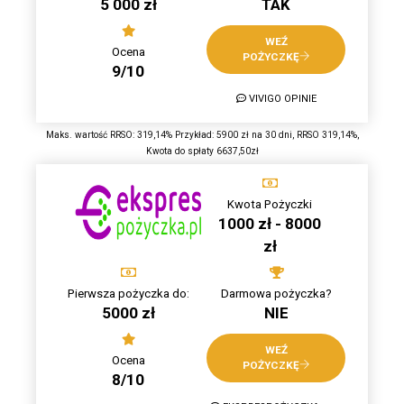
5 000 zł
TAK
WEŹ
Ocena
POŻYCZKĘ
9/10
VIVIGO OPINIE
Maks. wartość RRSO: 319,14% Przykład: 5900 zł na 30 dni, RRSO 319,14%,
Kwota do spłaty 6637,50zł
Kwota Pożyczki
1000 zł - 8000
zł
Pierwsza pożyczka do:
Darmowa pożyczka?
5000 zł
NIE
WEŹ
Ocena
POŻYCZKĘ
8/10