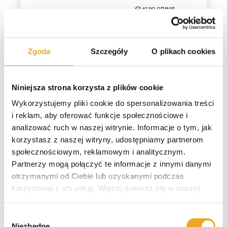
KUKI OPINIE
Maks. wartość RRSO: 319,44% Przykład: 3000 zł na 30 dni, RRSO 0%, Kwota do
spłaty 3000 zł
Zgoda
Szczegóły
O plikach cookies
Kwota Pożyczki
1000 zł - 150
Niniejsza strona korzysta z plików cookie
000 zł
Wykorzystujemy pliki cookie do spersonalizowania treści
i reklam, aby oferować funkcje społecznościowe i
Pierwsza pożyczka do:
Darmowa pożyczka?
analizować ruch w naszej witrynie. Informacje o tym, jak
150 000 zł
NIE
korzystasz z naszej witryny, udostępniamy partnerom
WEŹ
społecznościowym, reklamowym i analitycznym.
Ocena
POŻYCZKĘ
Partnerzy mogą połączyć te informacje z innymi danymi
9/10
otrzymanymi od Ciebie lub uzyskanymi podczas
SMARTNEY OPINIE
korzystania z ich usług. Więcej dowiesz się w naszej
polityce prywatności
.
Maks. wartość RRSO: 17,37% Przykład: 108 357,37 zł, oprocentowanie zmienne
15%, Kwota do spłaty 208 344,71 zł
Wybór
Niezbędne