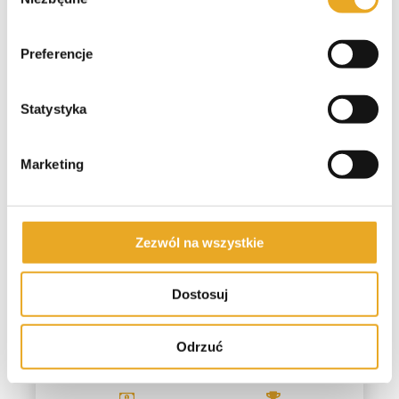
zgody
Kwota Pożyczki
500 zł - 15 000
Preferencje
zł
Statystyka
Pierwsza pożyczka do:
Darmowa pożyczka?
7000 zł
TAK
Marketing
WEŹ
Ocena
POŻYCZKĘ
9/10
OROS OPINIE
Zezwól na wszystkie
Maks. wartość RRSO: 319,36 % Przykład: 3000 zł na 30 dni, RRSO 0%, Kwota
do spłaty 3000 zł
Dostosuj
Kwota Pożyczki
Odrzuć
100 zł - 10 000
zł