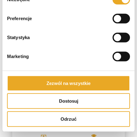
zgody
Kwota Pożyczki
500 zł - 15 000
Preferencje
zł
Statystyka
Pierwsza pożyczka do:
Darmowa pożyczka?
7000 zł
TAK
Marketing
WEŹ
Ocena
POŻYCZKĘ
9/10
OROS OPINIE
Zezwól na wszystkie
Maks. wartość RRSO: 319,36 % Przykład: 3000 zł na 30 dni, RRSO 0%, Kwota
do spłaty 3000 zł
Dostosuj
Kwota Pożyczki
Odrzuć
100 zł - 10 000
zł