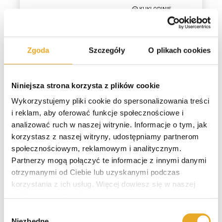
KUKI OPINIE
Maks. wartość RRSO: 319,44% Przykład: 3000 zł na 30 dni, RRSO 0%, Kwota do
spłaty 3000 zł
Zgoda
Szczegóły
O plikach cookies
Kwota Pożyczki
1000 zł - 150
Niniejsza strona korzysta z plików cookie
000 zł
Wykorzystujemy pliki cookie do spersonalizowania treści
i reklam, aby oferować funkcje społecznościowe i
Pierwsza pożyczka do:
Darmowa pożyczka?
analizować ruch w naszej witrynie. Informacje o tym, jak
150 000 zł
NIE
korzystasz z naszej witryny, udostępniamy partnerom
WEŹ
społecznościowym, reklamowym i analitycznym.
Ocena
POŻYCZKĘ
Partnerzy mogą połączyć te informacje z innymi danymi
9/10
otrzymanymi od Ciebie lub uzyskanymi podczas
SMARTNEY OPINIE
korzystania z ich usług. Więcej dowiesz się w naszej
polityce prywatności
.
Maks. wartość RRSO: 17,37% Przykład: 108 357,37 zł, oprocentowanie zmienne
15%, Kwota do spłaty 208 344,71 zł
Wybór
Niezbędne