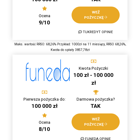
WEŹ
Ocena
POŻYCZKĘ
9/10
TUKREDYT OPINIE
Maks. wartość RRSO: 68,26% Przykład: 1000zł na 11 miesięcy, RRSO 68,26%,
Kwota do spłaty 3857,78zł
Kwota Pożyczki
100 zł - 100 000
zł
Pierwsza pożyczka do:
Darmowa pożyczka?
100 000 zł
TAK
WEŹ
Ocena
POŻYCZKĘ
8/10
FUNEDA OPINIE