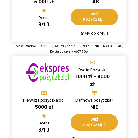
5 000 zł
TAK
WEŹ
Ocena
POŻYCZKĘ
9/10
VIVIGO OPINIE
Maks. wartość RRSO: 319,14% Przykład: 5900 zł na 30 dni, RRSO 319,14%,
Kwota do spłaty 6637,50zł
Kwota Pożyczki
1000 zł - 8000
zł
Pierwsza pożyczka do:
Darmowa pożyczka?
5000 zł
NIE
WEŹ
Ocena
POŻYCZKĘ
8/10