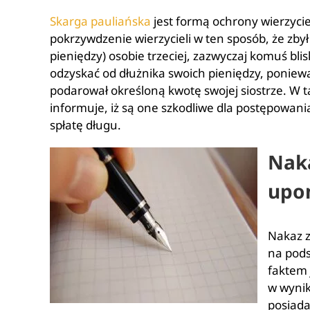
Skarga pauliańska
jest formą ochrony wierzyciel
pokrzywdzenie wierzycieli w ten sposób, że zby
pieniędzy) osobie trzeciej, zazwyczaj komuś bl
odzyskać od dłużnika swoich pieniędzy, ponieważ
podarował określoną kwotę swojej siostrze. W tak
informuje, iż są one szkodliwe dla postępowan
spłatę długu.
Nak
upo
Nakaz z
na pods
faktem 
w wynik
posiad