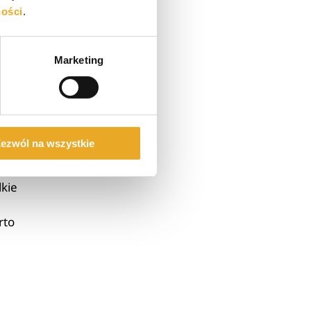
ym
ności
.
Marketing
ia,
ezwól na wszystkie
lkie
rto