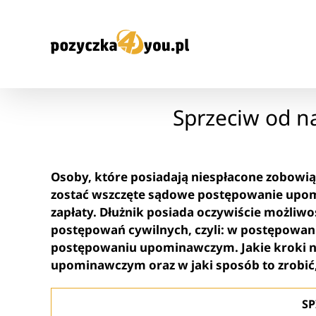
Przejdź
do
zawartości
Sprzeciw od 
Osoby, które posiadają niespłacone zobowiąz
zostać wszczęte sądowe postępowanie upom
zapłaty. Dłużnik posiada oczywiście możliw
postępowań cywilnych, czyli: w postępow
postępowaniu upominawczym. Jakie kroki na
upominawczym oraz w jaki sposób to zrobić, 
SP