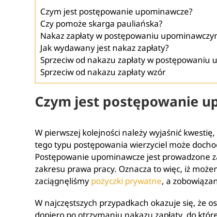
Czym jest postępowanie upominawcze?
Czy pomoże skarga pauliańska?
Nakaz zapłaty w postępowaniu upominawcz
Jak wydawany jest nakaz zapłaty?
Sprzeciw od nakazu zapłaty w postępowani
Sprzeciw od nakazu zapłaty wzór
Czym jest postępowanie 
W pierwszej kolejności należy wyjaśnić kwesti
tego typu postępowania wierzyciel może dochodzi
Postępowanie upominawcze jest prowadzone za
zakresu prawa pracy. Oznacza to więc, iż może
zaciągnęliśmy
pożyczki prywatne
, a zobowiązan
W najczęstszych przypadkach okazuje się, że o
dopiero po otrzymaniu nakazu zapłaty, do któr