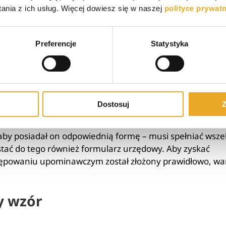
aty w postępowaniu upominawcz
nia z ich usług. Więcej dowiesz się w naszej
polityce prywat
stało wszczęte postępowanie, otrzymuje możliwość
Preferencje
Statystyka
płaty w postępowaniu upominawczym,
mamy 14 dni od dn
 Sprzeciw składamy w sądzie, który dostarczył nam pozew
ydany w formie elektronicznej. W takiej sytuacji dłużnik
ektronicznym postępowaniu upominawczym do e-sądu w
sąd kieruje sprawę do sądu właściwości ogólnej (tj. do
Dostosuj
Z
aszą sprawę).
by posiadał on odpowiednią formę – musi spełniać wsze
ć do tego również formularz urzędowy. Aby zyskać
tępowaniu upominawczym został złożony prawidłowo, wa
y wzór