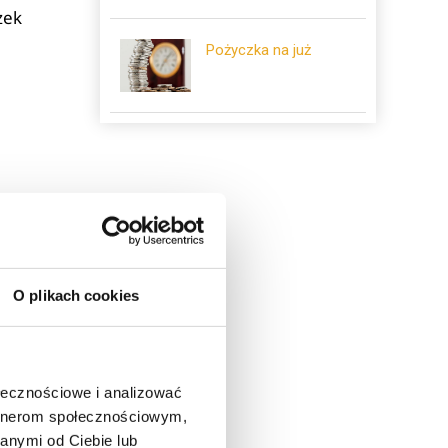
zek
Pożyczka na już
niu
O plikach cookies
 we
wód
óre
ołecznościowe i analizować
artnerom społecznościowym,
anymi od Ciebie lub