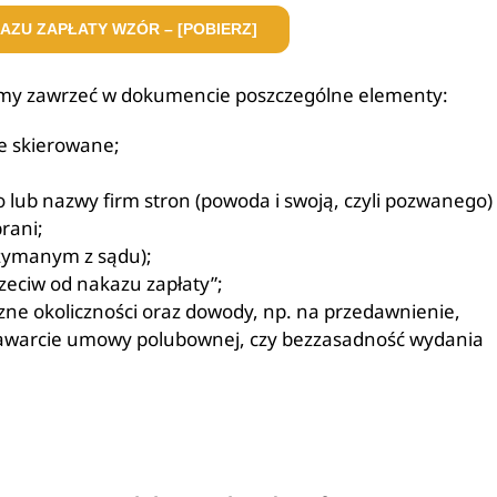
AZU ZAPŁATY WZÓR – [POBIERZ]
simy zawrzeć w dokumencie poszczególne elementy:
e skierowane;
 lub nazwy firm stron (powoda i swoją, czyli pozwanego)
rani;
rzymanym z sądu);
zeciw od nakazu zapłaty”;
ne okoliczności oraz dowody, np. na przedawnienie,
zawarcie umowy polubownej, czy bezzasadność wydania