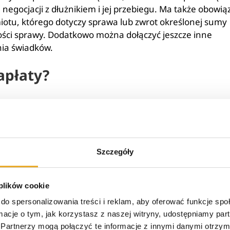
negocjacji z dłużnikiem i jej przebiegu. Ma także obowią
iotu, którego dotyczy sprawa lub zwrot określonej sumy
ności sprawy. Dodatkowo można dołączyć jeszcze inne
nia świadków.
apłaty?
 kolejności wystawia
przedsądowe wezwanie do zapłaty
.
ówno samodzielnie, jak i z pomocą prawnika. Na wezwa
łużnik musi uregulować zaległe zobowiązania. W
ie, o czym osoba zadłużona zostaje poinformowana.
Szczegóły
 z nakazem zapłaty nie może być prowadzone przez sąd
tępowania cywilnego informuje, że sprawy, w których po
 plików cookie
a niekonkretną argumentację lub wysuwa roszczenie, kt
do spersonalizowania treści i reklam, aby oferować funkcje sp
rozpatrzone w postępowaniu upominawczym.
ormacje o tym, jak korzystasz z naszej witryny, udostępniamy p
Partnerzy mogą połączyć te informacje z innymi danymi otrzym