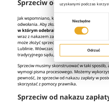
Sprzeciw od nakazu zapł
uzyskanymi podczas korzysta
Wybór
Jak wspomniano, każda osoba, wobec której zo
Niezbędne
zgody
odwołania. Aby złożyć sprzeciw od nakazu za
w którym odebraliśmy list polecony z sądu
.
wraz z nakazem zapłaty, chyba że nakaz został w
może złożyć sprzeciw od nakazu zapłaty w el
Lublinie. Wówczas nakaz zapłaty traci moc, a e-
Odrzuć
tradycyjnego sądu, który będzie rozpatrywał n
Sprzeciw musimy skonstruować w taki sposób, a
wymogi pisma procesowego. Możemy wykorzysta
pewność, że sprzeciw od nakazu zapłaty w pos
skorzystać z pomocy prawnika.
Sprzeciw od nakazu zapłat