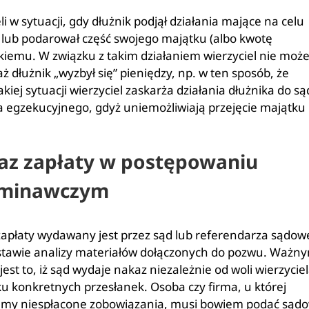
i w sytuacji, gdy dłużnik podjął działania mające na celu
ł lub podarował część swojego majątku (albo kwotę
iskiemu. W związku z takim działaniem wierzyciel nie moż
 dłużnik „wyzbył się” pieniędzy, np. w ten sposób, że
iej sytuacji wierzyciel zaskarża działania dłużnika do są
ia egzekucyjnego, gdyż uniemożliwiają przejęcie majątku
az zapłaty w postępowaniu
minawczym
apłaty wydawany jest przez sąd lub referendarza sądo
tawie analizy materiałów dołączonych do pozwu. Ważn
jest to, iż sąd wydaje nakaz niezależnie od woli wierzyciel
u konkretnych przesłanek. Osoba czy firma, u której
amy niespłacone zobowiązania, musi bowiem podać sądo