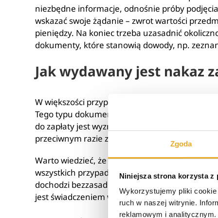
niezbędne informacje, odnośnie próby podjęcia 
wskazać swoje żądanie – zwrot wartości przedm
pieniędzy. Na koniec trzeba uzasadnić okolicz
dokumenty, które stanowią dowody, np. zezna
Jak wydawany jest nakaz z
W większości przypadków wierzyciel w pierwszej
Tego typu dokument możemy skonstruować zar
do zapłaty jest wyznaczony termin, w którym d
przeciwnym razie zostaje wszczęte postępowan
Zgoda
Warto wiedzieć, że postępowanie upominawcze
wszystkich przypadkach. Art. 499 Kodeksu pos
Niniejsza strona korzysta z
dochodzi bezzasadnego roszczenia, przedstawi
Wykorzystujemy pliki cookie 
jest świadczeniem wzajemnym, nie mogą być 
ruch w naszej witrynie. Inf
reklamowym i analitycznym. 