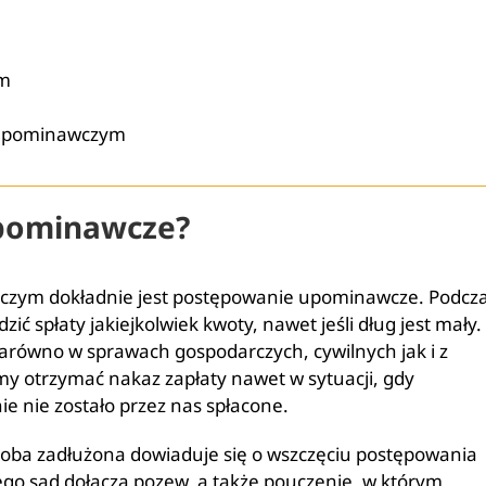
ym
u upominawczym
upominawcze?
ę, czym dokładnie jest postępowanie upominawcze. Podcz
ć spłaty jakiejkolwiek kwoty, nawet jeśli dług jest mały.
równo w sprawach gospodarczych, cywilnych jak i z
my otrzymać nakaz zapłaty nawet w sytuacji, gdy
ie nie zostało przez nas spłacone.
soba zadłużona dowiaduje się o wszczęciu postępowania
ego sąd dołącza pozew, a także pouczenie, w którym