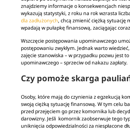
znajdziemy informacje o konsekwencjach niespł
wykazują statystyki, z roku na rok wzrasta licz
dla zadłużonych
, chcą zmienić ciężką sytuację m
wpadają w pułapkę finansową, zaciągając coraz 
Wszczęcie postępowania upominawczego umożli
postępowaniu zwykłym. Jednak warto wiedzieć, 
zajęcie stanowiska – w przypadku pozwu jest 
upominawczego – sprzeciw od nakazu zapłaty.
Czy pomoże skarga paulia
Osoby, które mają do czynienia z egzekucją ko
swoją ciężką sytuację finansową. W tym celu b
przed przejęciem go przez komornika lub decyd
darowizny. Jeśli komornik zaobserwuje tego typ
uniknięcia odpowiedzialności za niespłacone dłu