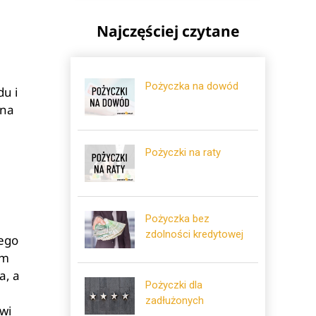
Najczęściej czytane
e
Pożyczka na dowód
du i
 na
Pożyczki na raty
Pożyczka bez
zdolności kredytowej
wego
ym
a, a
Pożyczki dla
zadłużonych
wi