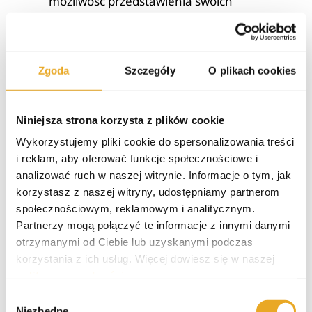
możliwość przedstawienia swoich
argumentów, a sąd podejmuje decyzję o
ewentualnej eksmisji.
Egzekucja wyroku eksmisyjnego:
Jeśli
sąd wyda wyrok na korzyść właściciela i
Zgoda
Szczegóły
O plikach cookies
zdecyduje o eksmisji, następuje etap
egzekucji tego wyroku. Eksmisję
Niniejsza strona korzysta z plików cookie
przeprowadza komornik sądowy, który ma
za zadanie fizyczne usunięcie lokatora z
Wykorzystujemy pliki cookie do spersonalizowania treści
mieszkania oraz jego rzeczy.
i reklam, aby oferować funkcje społecznościowe i
analizować ruch w naszej witrynie. Informacje o tym, jak
Dość nietypowa sprawa to także dzikie eksmisje.
korzystasz z naszej witryny, udostępniamy partnerom
To sytuacje, w których eksmisja odbywa się bez
społecznościowym, reklamowym i analitycznym.
odpowiedniego postępowania sądowego i jest
Partnerzy mogą połączyć te informacje z innymi danymi
przeprowadzana w sposób nielegalny. Jest to
otrzymanymi od Ciebie lub uzyskanymi podczas
działanie niezgodne z prawem i naraża osoby
korzystania z ich usług. Więcej dowiesz się w naszej
dokonujące takiej eksmisji na odpowiedzialność
polityce prywatności
.
karną. Eksmisja do lokalu socjalnego po
Wybór
orzecznictwie sądu często bywa problematyczna,
Niezbędne