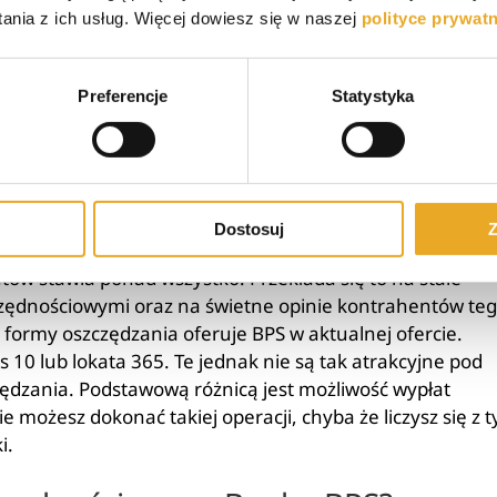
ów, które świadczą tylko o tym, że warto założyć konto
nia z ich usług. Więcej dowiesz się w naszej
polityce prywat
aczne i mówią wprost, że oszczędzanie z tym bankiem t
jak i krótkoterminowe działania w ramach konta
efekty. Atrakcyjne oprocentowanie, brak opłat za
Preferencje
Statystyka
acja odsetek – to główne aspekty, jakie są doceniane pr
dla młodych
lub jakikolwiek inny rachunek bankowy.
roponuje BPS Bank swoim klientom
Dostosuj
Z
ntów stawia ponad wszystko. Przekłada się to na stale
czędnościowymi oraz na świetne opinie kontrahentów te
 formy oszczędzania oferuje BPS w aktualnej ofercie.
es 10 lub lokata 365. Te jednak nie są tak atrakcyjne pod
ędzania. Podstawową różnicą jest możliwość wypłat
możesz dokonać takiej operacji, chyba że liczysz się z 
i.