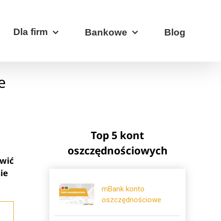
Dla firm
Bankowe
Blog
e
Top 5 kont
oszczędnościowych
owić
ie
mBank konto
oszczędnościowe