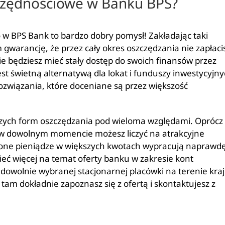
zczędnościowe w Banku BPS?
w BPS Bank to bardzo dobry pomysł! Zakładając taki
gwarancję, że przez cały okres oszczędzania nie zapłaci
ie będziesz mieć stały dostęp do swoich finansów przez
st świetną alternatywą dla lokat i funduszy inwestycyjn
związania, które doceniane są przez większość
szych form oszczędzania pod wieloma względami. Oprócz
 w dowolnym momencie możesz liczyć na atrakcyjne
one pieniądze w większych kwotach wypracują naprawd
zieć więcej na temat oferty banku w zakresie kont
 dowolnie wybranej stacjonarnej placówki na terenie kra
 tam dokładnie zapoznasz się z ofertą i skontaktujesz z