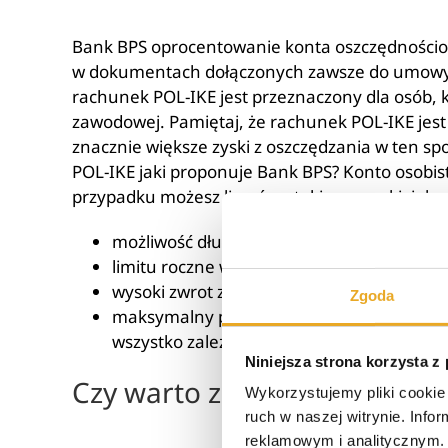
Bank BPS oprocentowanie konta oszczędnościo
w dokumentach dołączonych zawsze do umowy o
rachunek POL-IKE jest przeznaczony dla osób, kt
zawodowej. Pamiętaj, że rachunek POL-IKE jest
znacznie większe zyski z oszczędzania w ten sp
POL-IKE jaki proponuje
Bank BPS? Konto osobis
przypadku możesz liczyć na takie warunki, jak:
możliwość długoterminowego oszczędzani
limitu roczne wpłat do 15 777 złotych (jesz
wysoki zwrot zainwestowanego kapitału w
Zgoda
maksymalny poziom elastyczności – nie m
wszystko zależy od Twoich indywidualnych
Niniejsza strona korzysta z
Czy warto założyć konto osz
Wykorzystujemy pliki cookie 
ruch w naszej witrynie. Inf
reklamowym i analitycznym. 