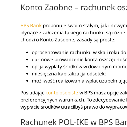
Konto Zaobne – rachunek o
BPS Bank
proponuje swoim stałym, jak i nowy
płynące z założenia takiego rachunku są różne t
chodzi o Konto Zasobne, zasady są proste:
oprocentowanie rachunku w skali roku do 
darmowe prowadzenie konta oszczędnośc
opcja wypłaty środków w dowolnym momen
miesięczna kapitalizacja odsetek;
możliwość realizowania wpłat uzupełniaj
Posiadając
konto osobiste
w BPS masz opcję za
preferencyjnych warunkach. To zdecydowanie lep
wypłacie środków utraciłbyś prawo do wypraco
Rachunek POL-IKE w BPS Ba