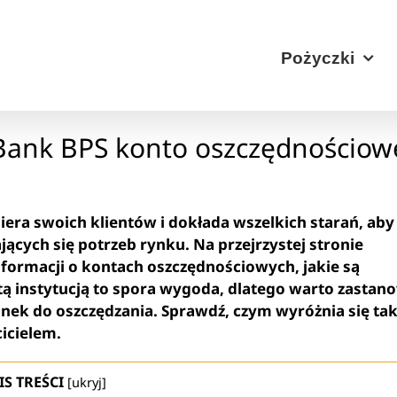
Pożyczki
Bank BPS konto oszczędnościow
piera swoich klientów i dokłada wszelkich starań, aby
ących się potrzeb rynku. Na przejrzystej stronie
 informacji o kontach oszczędnościowych, jakie są
tą instytucją to spora wygoda, dlatego warto zastan
ek do oszczędzania. Sprawdź, czym wyróżnia się tak
cicielem.
IS TREŚCI
[
ukryj
]