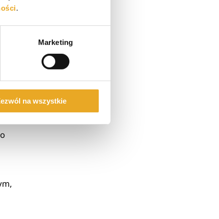
ności
.
o
Marketing
zez
?
ezwól na wszystkie
go
tym,