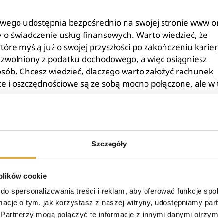
wego udostępnia bezpośrednio na swojej stronie www o
 świadczenie usług finansowych. Warto wiedzieć, że
óre myślą już o swojej przyszłości po zakończeniu karier
 zwolniony z podatku dochodowego, a więc osiągniesz
osób. Chcesz wiedzieć, dlaczego warto założyć rachunek
te
i oszczędnościowe są ze sobą mocno połączone, ale w
a na emeryturę;
cze na rok 2021);
 porównaniu do lokat dostępnych na rynku;
Szczegóły
usisz regularnie wpłacać środków na konto bankowe –
 możliwości finansowych.
 plików cookie
czędnościowe w BPS?
do spersonalizowania treści i reklam, aby oferować funkcje sp
ormacje o tym, jak korzystasz z naszej witryny, udostępniamy p
Partnerzy mogą połączyć te informacje z innymi danymi otrzym