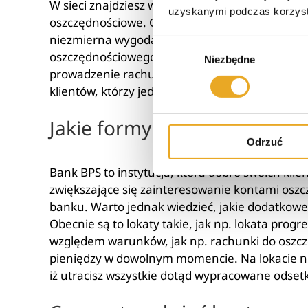
W sieci znajdziesz wiele ciekawych opinii klient
uzyskanymi podczas korzysta
oszczędnościowe. Opinie o BPS Bank są jednozn
niezmierna wygoda. Zarówno długoterminowe, 
Wybór
oszczędnościowego przynoszą zawsze widoczne 
Niezbędne
zgody
prowadzenie rachunku oraz miesięczna kapitaliz
klientów, którzy jednocześnie posiadają
konto 
Jakie formy oszczędzania p
Odrzuć
Bank BPS to instytucja, która dobro swoich klie
zwiększające się zainteresowanie kontami osz
banku. Warto jednak wiedzieć, jakie dodatkowe
Obecnie są to lokaty takie, jak np. lokata progr
względem warunków, jak np. rachunki do oszcz
pieniędzy w dowolnym momencie. Na lokacie nie 
iż utracisz wszystkie dotąd wypracowane odsetk